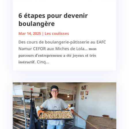
6 étapes pour devenir
boulangère
Mar 14, 2025
|
Les coulisses
Des cours de boulangerie-pâtisserie au EAFC
Namur CEFOR aux Miches de Lola… 𝐦𝐨𝐧
𝐩𝐚𝐫𝐜𝐨𝐮𝐫𝐬 𝐝’𝐞𝐧𝐭𝐫𝐞𝐩𝐫𝐞𝐧𝐞𝐮𝐬𝐞 𝐚 𝐞́𝐭𝐞́ 𝐣𝐨𝐲𝐞𝐮𝐱 𝐞𝐭 𝐭𝐫𝐞̀𝐬
𝐢𝐧𝐬𝐭𝐫𝐮𝐜𝐭𝐢𝐟. Cinq...