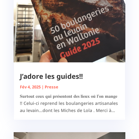
J’adore les guides!!
Fév 4, 2025
|
Presse
𝐒𝐮𝐫𝐭𝐨𝐮𝐭 𝐜𝐞𝐮𝐱 𝐪𝐮𝐢 𝐩𝐫𝐞́𝐬𝐞𝐧𝐭𝐞𝐧𝐭 𝐝𝐞𝐬 𝐥𝐢𝐞𝐮𝐱 𝐨𝐮̀ 𝐥'𝐨𝐧 𝐦𝐚𝐧𝐠𝐞
!! Celui-ci reprend les boulangeries artisanales
au levain...dont les Miches de Lola . Merci à...