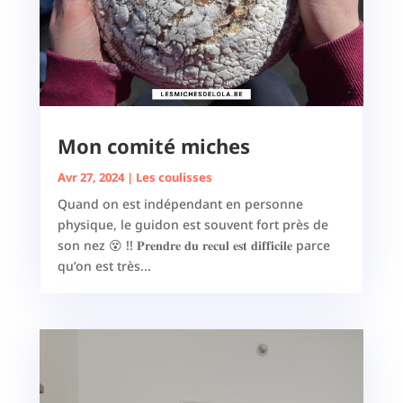
Mon comité miches
Avr 27, 2024
|
Les coulisses
Quand on est indépendant en personne
physique, le guidon est souvent fort près de
son nez 😵 !! 𝐏𝐫𝐞𝐧𝐝𝐫𝐞 𝐝𝐮 𝐫𝐞𝐜𝐮𝐥 𝐞𝐬𝐭 𝐝𝐢𝐟𝐟𝐢𝐜𝐢𝐥𝐞 parce
qu’on est très...