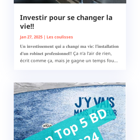
Investir pour se changer la
vie!!
Jan 27, 2025
|
Les coulisses
𝐔𝐧 𝐢𝐧𝐯𝐞𝐬𝐭𝐢𝐬𝐬𝐞𝐦𝐞𝐧𝐭 𝐪𝐮𝐢 𝐚 𝐜𝐡𝐚𝐧𝐠𝐞́ 𝐦𝐚 𝐯𝐢𝐞: 𝐥'𝐢𝐧𝐬𝐭𝐚𝐥𝐥𝐚𝐭𝐢𝐨𝐧
𝐝'𝐮𝐧 𝐫𝐨𝐛𝐢𝐧𝐞𝐭 𝐩𝐫𝐨𝐟𝐞𝐬𝐬𝐢𝐨𝐧𝐧𝐞𝐥!! Ça n’a l’air de rien,
écrit comme ça, mais je gagne un temps fou...