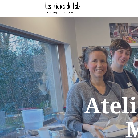
Ateli
M