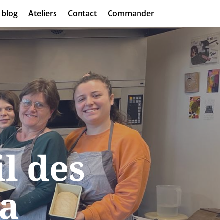
blog
Ateliers
Contact
Commander
il des
la