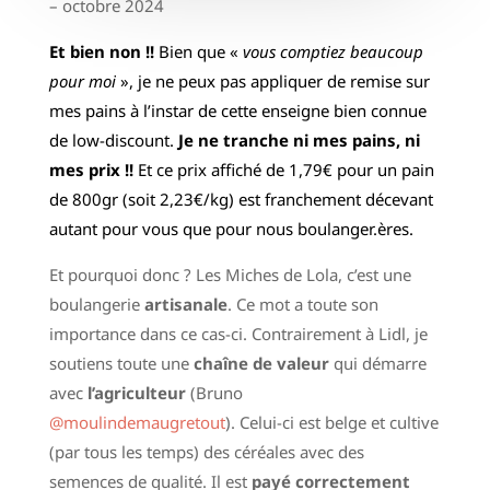
– octobre 2024
Et bien non !!
Bien que «
vous comptiez beaucoup
pour moi
», je ne peux pas appliquer de remise sur
mes pains à l’instar de cette enseigne bien connue
de low-discount.
Je ne tranche ni mes pains, ni
mes prix !!
Et ce prix affiché de 1,79€ pour un pain
de 800gr (soit 2,23€/kg) est franchement décevant
autant pour vous que pour nous boulanger.ères.
Et pourquoi donc ? Les Miches de Lola, c’est une
boulangerie
artisanale
. Ce mot a toute son
importance dans ce cas-ci. Contrairement à Lidl, je
soutiens toute une
chaîne de valeur
qui démarre
avec
l’agriculteur
(Bruno
@moulindemaugretout
). Celui-ci est belge et cultive
(par tous les temps) des céréales avec des
semences de qualité. Il est
payé correctement