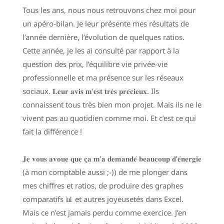
Tous les ans, nous nous retrouvons chez moi pour
un apéro-bilan. Je leur présente mes résultats de
l’année dernière, l’évolution de quelques ratios.
Cette année, je les ai consulté par rapport à la
question des prix, l’équilibre vie privée-vie
professionnelle et ma présence sur les réseaux
sociaux. 𝐋𝐞𝐮𝐫 𝐚𝐯𝐢𝐬 𝐦’𝐞𝐬𝐭 𝐭𝐫𝐞̀𝐬 𝐩𝐫𝐞́𝐜𝐢𝐞𝐮𝐱. Ils
connaissent tous très bien mon projet. Mais ils ne le
vivent pas au quotidien comme moi. Et c’est ce qui
fait la différence !
𝐉𝐞 𝐯𝐨𝐮𝐬 𝐚𝐯𝐨𝐮𝐞 𝐪𝐮𝐞 𝐜̧𝐚 𝐦’𝐚 𝐝𝐞𝐦𝐚𝐧𝐝𝐞́ 𝐛𝐞𝐚𝐮𝐜𝐨𝐮𝐩 𝐝’𝐞́𝐧𝐞𝐫𝐠𝐢𝐞
(à mon comptable aussi ;-)) de me plonger dans
mes chiffres et ratios, de produire des graphes
comparatifs 📊 et autres joyeusetés dans Excel.
Mais ce n’est jamais perdu comme exercice. J’en