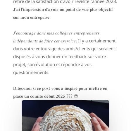
retire de la satisfaction d’avoir revisité l’année 2023.
𝐉’𝐚𝐢 𝐥’𝐢𝐦𝐩𝐫𝐞𝐬𝐬𝐢𝐨𝐧 𝐝’𝐚𝐯𝐨𝐢𝐫 𝐮𝐧 𝐩𝐨𝐢𝐧𝐭 𝐝𝐞 𝐯𝐮𝐞 𝐩𝐥𝐮𝐬 𝐨𝐛𝐣𝐞𝐜𝐭𝐢𝐟
𝐬𝐮𝐫 𝐦𝐨𝐧 𝐞𝐧𝐭𝐫𝐞𝐩𝐫𝐢𝐬𝐞.
𝐽’𝑒𝑛𝑐𝑜𝑢𝑟𝑎𝑔𝑒 𝑑𝑜𝑛𝑐 𝑚𝑒𝑠 𝑐𝑜𝑙𝑙𝑒̀𝑔𝑢𝑒𝑠 𝑒𝑛𝑡𝑟𝑒𝑝𝑟𝑒𝑛𝑒𝑢𝑟𝑠
𝑖𝑛𝑑𝑒́𝑝𝑒𝑛𝑑𝑎𝑛𝑡𝑠 𝑑𝑒 𝑓𝑎𝑖𝑟𝑒 𝑐𝑒𝑡 𝑒𝑥𝑒𝑟𝑐𝑖𝑐𝑒. Il y a certainement
dans votre entourage des amis/clients qui seraient
disposés à vous donner un feedback sur votre
projet, son évolution et répondre à vos
questionnements.
𝐃𝐢𝐭𝐞𝐬-𝐦𝐨𝐢 𝐬𝐢 𝐜𝐞 𝐩𝐨𝐬𝐭 𝐯𝐨𝐮𝐬 𝐚 𝐢𝐧𝐬𝐩𝐢𝐫𝐞́ 𝐩𝐨𝐮𝐫 𝐦𝐞𝐭𝐭𝐫𝐞 𝐞𝐧
𝐩𝐥𝐚𝐜𝐞 𝐮𝐧 𝐜𝐨𝐦𝐢𝐭𝐞́ 𝐝𝐞́𝐛𝐮𝐭 𝟐𝟎𝟐𝟓 ??? 😉