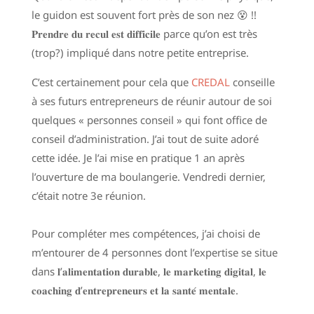
le guidon est souvent fort près de son nez 😵 !!
𝐏𝐫𝐞𝐧𝐝𝐫𝐞 𝐝𝐮 𝐫𝐞𝐜𝐮𝐥 𝐞𝐬𝐭 𝐝𝐢𝐟𝐟𝐢𝐜𝐢𝐥𝐞 parce qu’on est très
(trop?) impliqué dans notre petite entreprise.
C’est certainement pour cela que
CREDAL
conseille
à ses futurs entrepreneurs de réunir autour de soi
quelques « personnes conseil » qui font office de
conseil d’administration. J’ai tout de suite adoré
cette idée. Je l’ai mise en pratique 1 an après
l’ouverture de ma boulangerie. Vendredi dernier,
c’était notre 3e réunion.
Pour compléter mes compétences, j’ai choisi de
m’entourer de 4 personnes dont l’expertise se situe
dans 𝐥’𝐚𝐥𝐢𝐦𝐞𝐧𝐭𝐚𝐭𝐢𝐨𝐧 𝐝𝐮𝐫𝐚𝐛𝐥𝐞, 𝐥𝐞 𝐦𝐚𝐫𝐤𝐞𝐭𝐢𝐧𝐠 𝐝𝐢𝐠𝐢𝐭𝐚𝐥, 𝐥𝐞
𝐜𝐨𝐚𝐜𝐡𝐢𝐧𝐠 𝐝’𝐞𝐧𝐭𝐫𝐞𝐩𝐫𝐞𝐧𝐞𝐮𝐫𝐬 𝐞𝐭 𝐥𝐚 𝐬𝐚𝐧𝐭𝐞́ 𝐦𝐞𝐧𝐭𝐚𝐥𝐞.