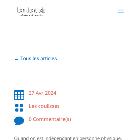
←
Tous les articles
Mon comité miches
27 Avr, 2024

Les coulisses

0 Commentaire(s)

Quand on est indépendant en personne physique,