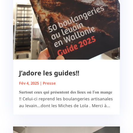
J’adore les guides!!
Fév 4, 2025
|
Presse
𝐒𝐮𝐫𝐭𝐨𝐮𝐭 𝐜𝐞𝐮𝐱 𝐪𝐮𝐢 𝐩𝐫𝐞́𝐬𝐞𝐧𝐭𝐞𝐧𝐭 𝐝𝐞𝐬 𝐥𝐢𝐞𝐮𝐱 𝐨𝐮̀ 𝐥'𝐨𝐧 𝐦𝐚𝐧𝐠𝐞
!! Celui-ci reprend les boulangeries artisanales
au levain...dont les Miches de Lola . Merci à...