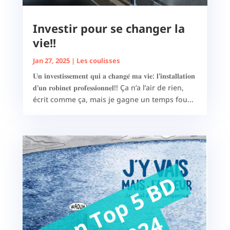
Investir pour se changer la
vie!!
Jan 27, 2025
|
Les coulisses
𝐔𝐧 𝐢𝐧𝐯𝐞𝐬𝐭𝐢𝐬𝐬𝐞𝐦𝐞𝐧𝐭 𝐪𝐮𝐢 𝐚 𝐜𝐡𝐚𝐧𝐠𝐞́ 𝐦𝐚 𝐯𝐢𝐞: 𝐥'𝐢𝐧𝐬𝐭𝐚𝐥𝐥𝐚𝐭𝐢𝐨𝐧
𝐝'𝐮𝐧 𝐫𝐨𝐛𝐢𝐧𝐞𝐭 𝐩𝐫𝐨𝐟𝐞𝐬𝐬𝐢𝐨𝐧𝐧𝐞𝐥!! Ça n’a l’air de rien,
écrit comme ça, mais je gagne un temps fou...