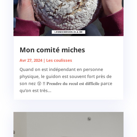
Mon comité miches
Avr 27, 2024
|
Les coulisses
Quand on est indépendant en personne
physique, le guidon est souvent fort près de
son nez 😵 !! 𝐏𝐫𝐞𝐧𝐝𝐫𝐞 𝐝𝐮 𝐫𝐞𝐜𝐮𝐥 𝐞𝐬𝐭 𝐝𝐢𝐟𝐟𝐢𝐜𝐢𝐥𝐞 parce
qu’on est très...