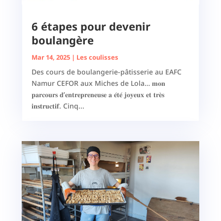
6 étapes pour devenir
boulangère
Mar 14, 2025
|
Les coulisses
Des cours de boulangerie-pâtisserie au EAFC
Namur CEFOR aux Miches de Lola… 𝐦𝐨𝐧
𝐩𝐚𝐫𝐜𝐨𝐮𝐫𝐬 𝐝’𝐞𝐧𝐭𝐫𝐞𝐩𝐫𝐞𝐧𝐞𝐮𝐬𝐞 𝐚 𝐞́𝐭𝐞́ 𝐣𝐨𝐲𝐞𝐮𝐱 𝐞𝐭 𝐭𝐫𝐞̀𝐬
𝐢𝐧𝐬𝐭𝐫𝐮𝐜𝐭𝐢𝐟. Cinq...