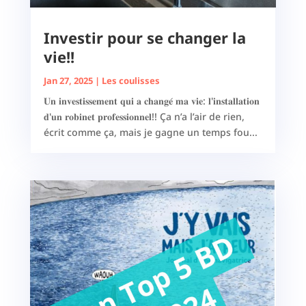
Investir pour se changer la
vie!!
Jan 27, 2025
|
Les coulisses
𝐔𝐧 𝐢𝐧𝐯𝐞𝐬𝐭𝐢𝐬𝐬𝐞𝐦𝐞𝐧𝐭 𝐪𝐮𝐢 𝐚 𝐜𝐡𝐚𝐧𝐠𝐞́ 𝐦𝐚 𝐯𝐢𝐞: 𝐥'𝐢𝐧𝐬𝐭𝐚𝐥𝐥𝐚𝐭𝐢𝐨𝐧
𝐝'𝐮𝐧 𝐫𝐨𝐛𝐢𝐧𝐞𝐭 𝐩𝐫𝐨𝐟𝐞𝐬𝐬𝐢𝐨𝐧𝐧𝐞𝐥!! Ça n’a l’air de rien,
écrit comme ça, mais je gagne un temps fou...