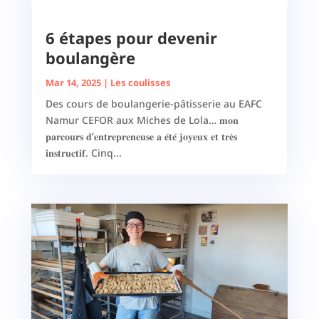
6 étapes pour devenir
boulangère
Mar 14, 2025
|
Les coulisses
Des cours de boulangerie-pâtisserie au EAFC
Namur CEFOR aux Miches de Lola… 𝐦𝐨𝐧
𝐩𝐚𝐫𝐜𝐨𝐮𝐫𝐬 𝐝’𝐞𝐧𝐭𝐫𝐞𝐩𝐫𝐞𝐧𝐞𝐮𝐬𝐞 𝐚 𝐞́𝐭𝐞́ 𝐣𝐨𝐲𝐞𝐮𝐱 𝐞𝐭 𝐭𝐫𝐞̀𝐬
𝐢𝐧𝐬𝐭𝐫𝐮𝐜𝐭𝐢𝐟. Cinq...