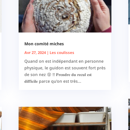
Mon comité miches
Avr 27, 2024
|
Les coulisses
Quand on est indépendant en personne
physique, le guidon est souvent fort près
de son nez 😵 !! 𝐏𝐫𝐞𝐧𝐝𝐫𝐞 𝐝𝐮 𝐫𝐞𝐜𝐮𝐥 𝐞𝐬𝐭
𝐝𝐢𝐟𝐟𝐢𝐜𝐢𝐥𝐞 parce qu’on est très...