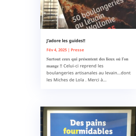
J’adore les guides!!
Fév 4, 2025
|
Presse
𝐒𝐮𝐫𝐭𝐨𝐮𝐭 𝐜𝐞𝐮𝐱 𝐪𝐮𝐢 𝐩𝐫𝐞́𝐬𝐞𝐧𝐭𝐞𝐧𝐭 𝐝𝐞𝐬 𝐥𝐢𝐞𝐮𝐱 𝐨𝐮̀ 𝐥'𝐨𝐧
𝐦𝐚𝐧𝐠𝐞 !! Celui-ci reprend les
boulangeries artisanales au levain...dont
les Miches de Lola . Merci à...