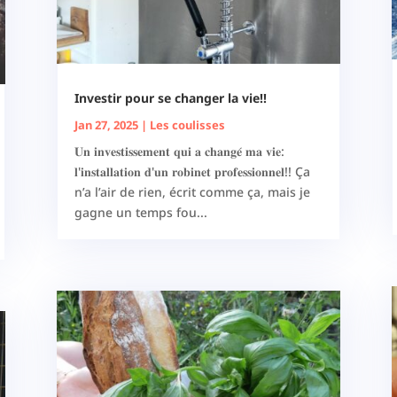
Investir pour se changer la vie!!
Jan 27, 2025
|
Les coulisses
𝐔𝐧 𝐢𝐧𝐯𝐞𝐬𝐭𝐢𝐬𝐬𝐞𝐦𝐞𝐧𝐭 𝐪𝐮𝐢 𝐚 𝐜𝐡𝐚𝐧𝐠𝐞́ 𝐦𝐚 𝐯𝐢𝐞:
𝐥'𝐢𝐧𝐬𝐭𝐚𝐥𝐥𝐚𝐭𝐢𝐨𝐧 𝐝'𝐮𝐧 𝐫𝐨𝐛𝐢𝐧𝐞𝐭 𝐩𝐫𝐨𝐟𝐞𝐬𝐬𝐢𝐨𝐧𝐧𝐞𝐥!! Ça
n’a l’air de rien, écrit comme ça, mais je
gagne un temps fou...