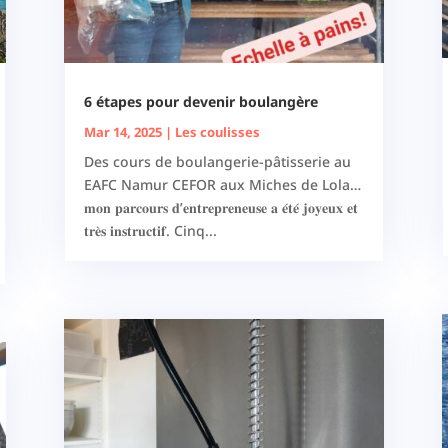
6 étapes pour devenir boulangère
Mar 14, 2025
|
Les coulisses
Des cours de boulangerie-pâtisserie au
EAFC Namur CEFOR aux Miches de Lola…
𝐦𝐨𝐧 𝐩𝐚𝐫𝐜𝐨𝐮𝐫𝐬 𝐝’𝐞𝐧𝐭𝐫𝐞𝐩𝐫𝐞𝐧𝐞𝐮𝐬𝐞 𝐚 𝐞́𝐭𝐞́ 𝐣𝐨𝐲𝐞𝐮𝐱 𝐞𝐭
𝐭𝐫𝐞̀𝐬 𝐢𝐧𝐬𝐭𝐫𝐮𝐜𝐭𝐢𝐟. Cinq...