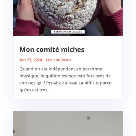
Mon comité miches
Avr 27, 2024
|
Les coulisses
Quand on est indépendant en personne
physique, le guidon est souvent fort près de
son nez 😵 !! 𝐏𝐫𝐞𝐧𝐝𝐫𝐞 𝐝𝐮 𝐫𝐞𝐜𝐮𝐥 𝐞𝐬𝐭 𝐝𝐢𝐟𝐟𝐢𝐜𝐢𝐥𝐞 parce
qu’on est très...