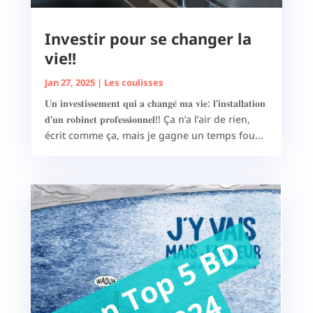
Investir pour se changer la
vie!!
Jan 27, 2025
|
Les coulisses
𝐔𝐧 𝐢𝐧𝐯𝐞𝐬𝐭𝐢𝐬𝐬𝐞𝐦𝐞𝐧𝐭 𝐪𝐮𝐢 𝐚 𝐜𝐡𝐚𝐧𝐠𝐞́ 𝐦𝐚 𝐯𝐢𝐞: 𝐥'𝐢𝐧𝐬𝐭𝐚𝐥𝐥𝐚𝐭𝐢𝐨𝐧
𝐝'𝐮𝐧 𝐫𝐨𝐛𝐢𝐧𝐞𝐭 𝐩𝐫𝐨𝐟𝐞𝐬𝐬𝐢𝐨𝐧𝐧𝐞𝐥!! Ça n’a l’air de rien,
écrit comme ça, mais je gagne un temps fou...