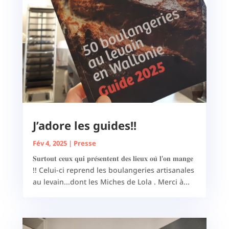
J’adore les guides!!
Fév 4, 2025
|
Presse
𝐒𝐮𝐫𝐭𝐨𝐮𝐭 𝐜𝐞𝐮𝐱 𝐪𝐮𝐢 𝐩𝐫𝐞́𝐬𝐞𝐧𝐭𝐞𝐧𝐭 𝐝𝐞𝐬 𝐥𝐢𝐞𝐮𝐱 𝐨𝐮̀ 𝐥'𝐨𝐧 𝐦𝐚𝐧𝐠𝐞
!! Celui-ci reprend les boulangeries artisanales
au levain...dont les Miches de Lola . Merci à...