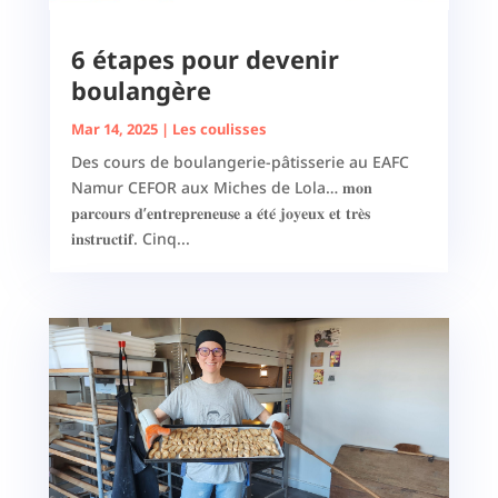
6 étapes pour devenir
boulangère
Mar 14, 2025
|
Les coulisses
Des cours de boulangerie-pâtisserie au EAFC
Namur CEFOR aux Miches de Lola… 𝐦𝐨𝐧
𝐩𝐚𝐫𝐜𝐨𝐮𝐫𝐬 𝐝’𝐞𝐧𝐭𝐫𝐞𝐩𝐫𝐞𝐧𝐞𝐮𝐬𝐞 𝐚 𝐞́𝐭𝐞́ 𝐣𝐨𝐲𝐞𝐮𝐱 𝐞𝐭 𝐭𝐫𝐞̀𝐬
𝐢𝐧𝐬𝐭𝐫𝐮𝐜𝐭𝐢𝐟. Cinq...