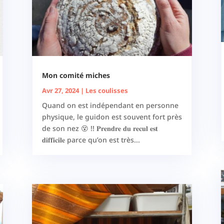
Mon comité miches
Avr 27, 2024
|
Les coulisses
Quand on est indépendant en personne
physique, le guidon est souvent fort près
de son nez 😵 !! 𝐏𝐫𝐞𝐧𝐝𝐫𝐞 𝐝𝐮 𝐫𝐞𝐜𝐮𝐥 𝐞𝐬𝐭
𝐝𝐢𝐟𝐟𝐢𝐜𝐢𝐥𝐞 parce qu’on est très...