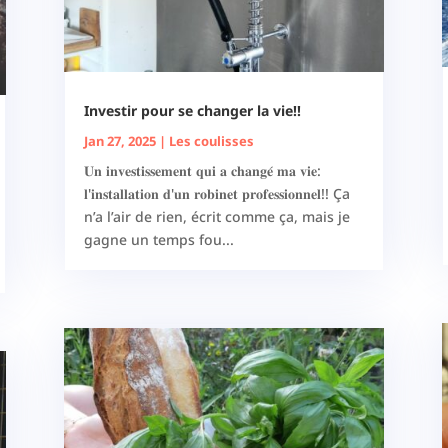
Investir pour se changer la vie!!
Jan 27, 2025
|
Les coulisses
𝐔𝐧 𝐢𝐧𝐯𝐞𝐬𝐭𝐢𝐬𝐬𝐞𝐦𝐞𝐧𝐭 𝐪𝐮𝐢 𝐚 𝐜𝐡𝐚𝐧𝐠𝐞́ 𝐦𝐚 𝐯𝐢𝐞:
𝐥'𝐢𝐧𝐬𝐭𝐚𝐥𝐥𝐚𝐭𝐢𝐨𝐧 𝐝'𝐮𝐧 𝐫𝐨𝐛𝐢𝐧𝐞𝐭 𝐩𝐫𝐨𝐟𝐞𝐬𝐬𝐢𝐨𝐧𝐧𝐞𝐥!! Ça
n’a l’air de rien, écrit comme ça, mais je
gagne un temps fou...