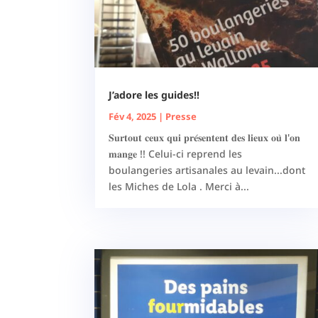
J’adore les guides!!
Fév 4, 2025
|
Presse
𝐒𝐮𝐫𝐭𝐨𝐮𝐭 𝐜𝐞𝐮𝐱 𝐪𝐮𝐢 𝐩𝐫𝐞́𝐬𝐞𝐧𝐭𝐞𝐧𝐭 𝐝𝐞𝐬 𝐥𝐢𝐞𝐮𝐱 𝐨𝐮̀ 𝐥'𝐨𝐧
𝐦𝐚𝐧𝐠𝐞 !! Celui-ci reprend les
boulangeries artisanales au levain...dont
les Miches de Lola . Merci à...