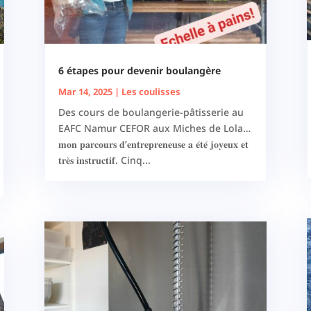
6 étapes pour devenir boulangère
Mar 14, 2025
|
Les coulisses
Des cours de boulangerie-pâtisserie au
EAFC Namur CEFOR aux Miches de Lola…
𝐦𝐨𝐧 𝐩𝐚𝐫𝐜𝐨𝐮𝐫𝐬 𝐝’𝐞𝐧𝐭𝐫𝐞𝐩𝐫𝐞𝐧𝐞𝐮𝐬𝐞 𝐚 𝐞́𝐭𝐞́ 𝐣𝐨𝐲𝐞𝐮𝐱 𝐞𝐭
𝐭𝐫𝐞̀𝐬 𝐢𝐧𝐬𝐭𝐫𝐮𝐜𝐭𝐢𝐟. Cinq...