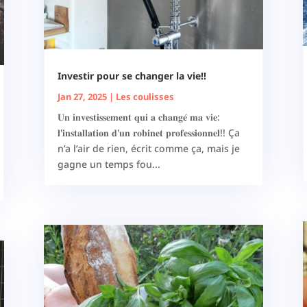
Investir pour se changer la vie!!
Jan 27, 2025
|
Les coulisses
𝐔𝐧 𝐢𝐧𝐯𝐞𝐬𝐭𝐢𝐬𝐬𝐞𝐦𝐞𝐧𝐭 𝐪𝐮𝐢 𝐚 𝐜𝐡𝐚𝐧𝐠𝐞́ 𝐦𝐚 𝐯𝐢𝐞:
𝐥'𝐢𝐧𝐬𝐭𝐚𝐥𝐥𝐚𝐭𝐢𝐨𝐧 𝐝'𝐮𝐧 𝐫𝐨𝐛𝐢𝐧𝐞𝐭 𝐩𝐫𝐨𝐟𝐞𝐬𝐬𝐢𝐨𝐧𝐧𝐞𝐥!! Ça
n’a l’air de rien, écrit comme ça, mais je
gagne un temps fou...