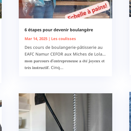
6 étapes pour devenir boulangère
Mar 14, 2025
|
Les coulisses
Des cours de boulangerie-pâtisserie au
EAFC Namur CEFOR aux Miches de Lola…
𝐦𝐨𝐧 𝐩𝐚𝐫𝐜𝐨𝐮𝐫𝐬 𝐝’𝐞𝐧𝐭𝐫𝐞𝐩𝐫𝐞𝐧𝐞𝐮𝐬𝐞 𝐚 𝐞́𝐭𝐞́ 𝐣𝐨𝐲𝐞𝐮𝐱 𝐞𝐭
𝐭𝐫𝐞̀𝐬 𝐢𝐧𝐬𝐭𝐫𝐮𝐜𝐭𝐢𝐟. Cinq...