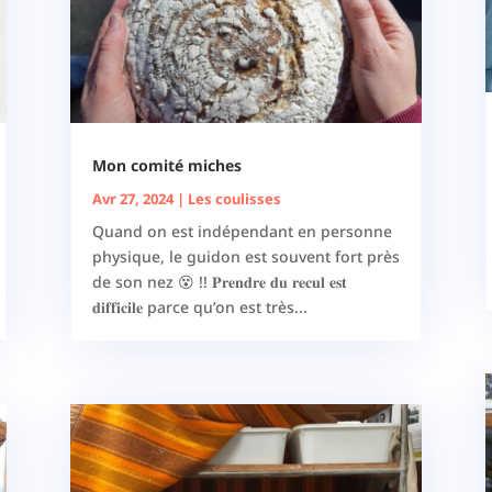
Mon comité miches
Avr 27, 2024
|
Les coulisses
Quand on est indépendant en personne
physique, le guidon est souvent fort près
de son nez 😵 !! 𝐏𝐫𝐞𝐧𝐝𝐫𝐞 𝐝𝐮 𝐫𝐞𝐜𝐮𝐥 𝐞𝐬𝐭
𝐝𝐢𝐟𝐟𝐢𝐜𝐢𝐥𝐞 parce qu’on est très...