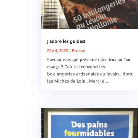
J’adore les guides!!
Fév 4, 2025
|
Presse
𝐒𝐮𝐫𝐭𝐨𝐮𝐭 𝐜𝐞𝐮𝐱 𝐪𝐮𝐢 𝐩𝐫𝐞́𝐬𝐞𝐧𝐭𝐞𝐧𝐭 𝐝𝐞𝐬 𝐥𝐢𝐞𝐮𝐱 𝐨𝐮̀ 𝐥'𝐨𝐧
𝐦𝐚𝐧𝐠𝐞 !! Celui-ci reprend les
boulangeries artisanales au levain...dont
les Miches de Lola . Merci à...