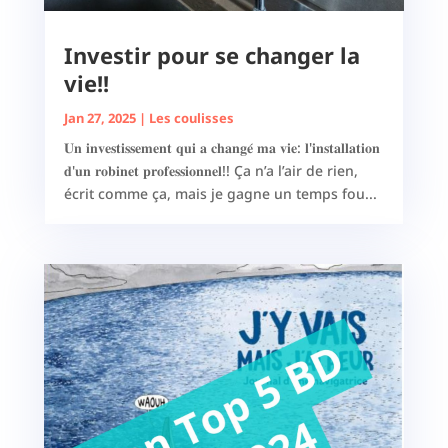
Investir pour se changer la
vie!!
Jan 27, 2025
|
Les coulisses
𝐔𝐧 𝐢𝐧𝐯𝐞𝐬𝐭𝐢𝐬𝐬𝐞𝐦𝐞𝐧𝐭 𝐪𝐮𝐢 𝐚 𝐜𝐡𝐚𝐧𝐠𝐞́ 𝐦𝐚 𝐯𝐢𝐞: 𝐥'𝐢𝐧𝐬𝐭𝐚𝐥𝐥𝐚𝐭𝐢𝐨𝐧
𝐝'𝐮𝐧 𝐫𝐨𝐛𝐢𝐧𝐞𝐭 𝐩𝐫𝐨𝐟𝐞𝐬𝐬𝐢𝐨𝐧𝐧𝐞𝐥!! Ça n’a l’air de rien,
écrit comme ça, mais je gagne un temps fou...