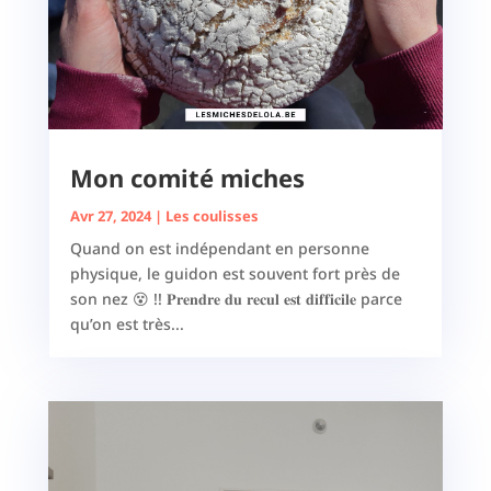
Mon comité miches
Avr 27, 2024
|
Les coulisses
Quand on est indépendant en personne
physique, le guidon est souvent fort près de
son nez 😵 !! 𝐏𝐫𝐞𝐧𝐝𝐫𝐞 𝐝𝐮 𝐫𝐞𝐜𝐮𝐥 𝐞𝐬𝐭 𝐝𝐢𝐟𝐟𝐢𝐜𝐢𝐥𝐞 parce
qu’on est très...