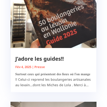
J’adore les guides!!
Fév 4, 2025
|
Presse
𝐒𝐮𝐫𝐭𝐨𝐮𝐭 𝐜𝐞𝐮𝐱 𝐪𝐮𝐢 𝐩𝐫𝐞́𝐬𝐞𝐧𝐭𝐞𝐧𝐭 𝐝𝐞𝐬 𝐥𝐢𝐞𝐮𝐱 𝐨𝐮̀ 𝐥'𝐨𝐧 𝐦𝐚𝐧𝐠𝐞
!! Celui-ci reprend les boulangeries artisanales
au levain...dont les Miches de Lola . Merci à...