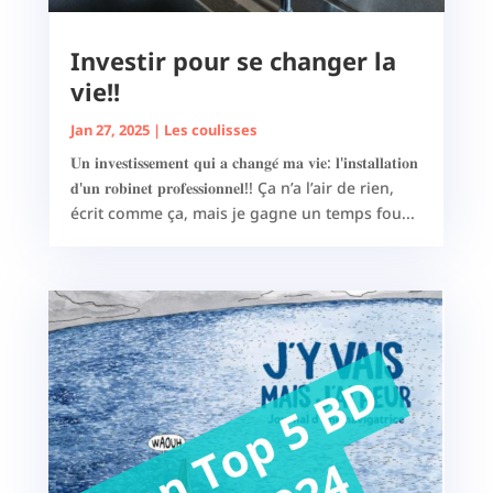
Investir pour se changer la
vie!!
Jan 27, 2025
|
Les coulisses
𝐔𝐧 𝐢𝐧𝐯𝐞𝐬𝐭𝐢𝐬𝐬𝐞𝐦𝐞𝐧𝐭 𝐪𝐮𝐢 𝐚 𝐜𝐡𝐚𝐧𝐠𝐞́ 𝐦𝐚 𝐯𝐢𝐞: 𝐥'𝐢𝐧𝐬𝐭𝐚𝐥𝐥𝐚𝐭𝐢𝐨𝐧
𝐝'𝐮𝐧 𝐫𝐨𝐛𝐢𝐧𝐞𝐭 𝐩𝐫𝐨𝐟𝐞𝐬𝐬𝐢𝐨𝐧𝐧𝐞𝐥!! Ça n’a l’air de rien,
écrit comme ça, mais je gagne un temps fou...