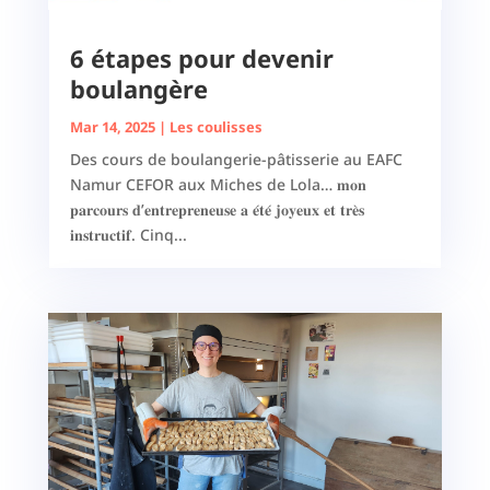
6 étapes pour devenir
boulangère
Mar 14, 2025
|
Les coulisses
Des cours de boulangerie-pâtisserie au EAFC
Namur CEFOR aux Miches de Lola… 𝐦𝐨𝐧
𝐩𝐚𝐫𝐜𝐨𝐮𝐫𝐬 𝐝’𝐞𝐧𝐭𝐫𝐞𝐩𝐫𝐞𝐧𝐞𝐮𝐬𝐞 𝐚 𝐞́𝐭𝐞́ 𝐣𝐨𝐲𝐞𝐮𝐱 𝐞𝐭 𝐭𝐫𝐞̀𝐬
𝐢𝐧𝐬𝐭𝐫𝐮𝐜𝐭𝐢𝐟. Cinq...