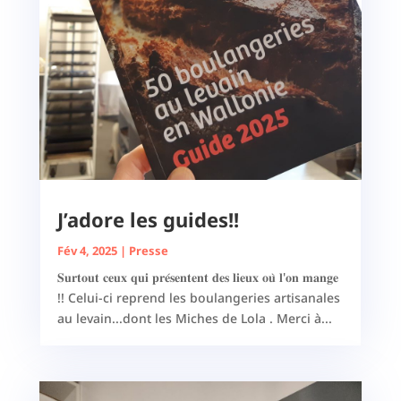
J’adore les guides!!
Fév 4, 2025
|
Presse
𝐒𝐮𝐫𝐭𝐨𝐮𝐭 𝐜𝐞𝐮𝐱 𝐪𝐮𝐢 𝐩𝐫𝐞́𝐬𝐞𝐧𝐭𝐞𝐧𝐭 𝐝𝐞𝐬 𝐥𝐢𝐞𝐮𝐱 𝐨𝐮̀ 𝐥'𝐨𝐧 𝐦𝐚𝐧𝐠𝐞
!! Celui-ci reprend les boulangeries artisanales
au levain...dont les Miches de Lola . Merci à...