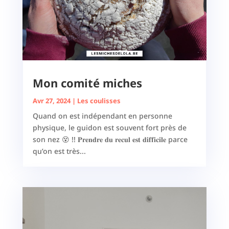
Mon comité miches
Avr 27, 2024
|
Les coulisses
Quand on est indépendant en personne
physique, le guidon est souvent fort près de
son nez 😵 !! 𝐏𝐫𝐞𝐧𝐝𝐫𝐞 𝐝𝐮 𝐫𝐞𝐜𝐮𝐥 𝐞𝐬𝐭 𝐝𝐢𝐟𝐟𝐢𝐜𝐢𝐥𝐞 parce
qu’on est très...