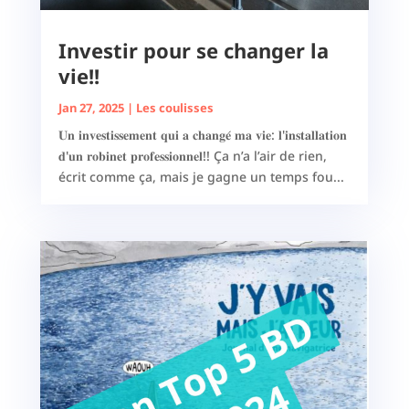
Investir pour se changer la
vie!!
Jan 27, 2025
|
Les coulisses
𝐔𝐧 𝐢𝐧𝐯𝐞𝐬𝐭𝐢𝐬𝐬𝐞𝐦𝐞𝐧𝐭 𝐪𝐮𝐢 𝐚 𝐜𝐡𝐚𝐧𝐠𝐞́ 𝐦𝐚 𝐯𝐢𝐞: 𝐥'𝐢𝐧𝐬𝐭𝐚𝐥𝐥𝐚𝐭𝐢𝐨𝐧
𝐝'𝐮𝐧 𝐫𝐨𝐛𝐢𝐧𝐞𝐭 𝐩𝐫𝐨𝐟𝐞𝐬𝐬𝐢𝐨𝐧𝐧𝐞𝐥!! Ça n’a l’air de rien,
écrit comme ça, mais je gagne un temps fou...