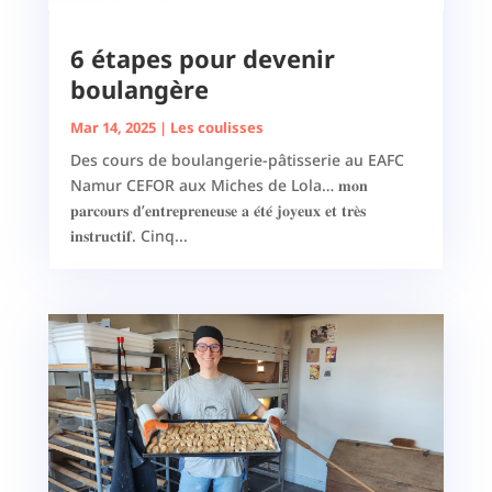
6 étapes pour devenir
boulangère
Mar 14, 2025
|
Les coulisses
Des cours de boulangerie-pâtisserie au EAFC
Namur CEFOR aux Miches de Lola… 𝐦𝐨𝐧
𝐩𝐚𝐫𝐜𝐨𝐮𝐫𝐬 𝐝’𝐞𝐧𝐭𝐫𝐞𝐩𝐫𝐞𝐧𝐞𝐮𝐬𝐞 𝐚 𝐞́𝐭𝐞́ 𝐣𝐨𝐲𝐞𝐮𝐱 𝐞𝐭 𝐭𝐫𝐞̀𝐬
𝐢𝐧𝐬𝐭𝐫𝐮𝐜𝐭𝐢𝐟. Cinq...