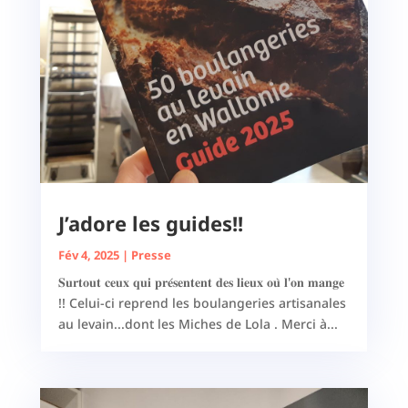
J’adore les guides!!
Fév 4, 2025
|
Presse
𝐒𝐮𝐫𝐭𝐨𝐮𝐭 𝐜𝐞𝐮𝐱 𝐪𝐮𝐢 𝐩𝐫𝐞́𝐬𝐞𝐧𝐭𝐞𝐧𝐭 𝐝𝐞𝐬 𝐥𝐢𝐞𝐮𝐱 𝐨𝐮̀ 𝐥'𝐨𝐧 𝐦𝐚𝐧𝐠𝐞
!! Celui-ci reprend les boulangeries artisanales
au levain...dont les Miches de Lola . Merci à...