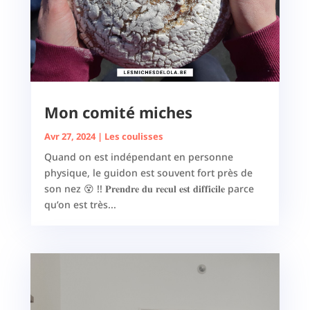
Mon comité miches
Avr 27, 2024
|
Les coulisses
Quand on est indépendant en personne
physique, le guidon est souvent fort près de
son nez 😵 !! 𝐏𝐫𝐞𝐧𝐝𝐫𝐞 𝐝𝐮 𝐫𝐞𝐜𝐮𝐥 𝐞𝐬𝐭 𝐝𝐢𝐟𝐟𝐢𝐜𝐢𝐥𝐞 parce
qu’on est très...