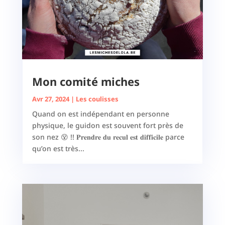
Mon comité miches
Avr 27, 2024
|
Les coulisses
Quand on est indépendant en personne
physique, le guidon est souvent fort près de
son nez 😵 !! 𝐏𝐫𝐞𝐧𝐝𝐫𝐞 𝐝𝐮 𝐫𝐞𝐜𝐮𝐥 𝐞𝐬𝐭 𝐝𝐢𝐟𝐟𝐢𝐜𝐢𝐥𝐞 parce
qu’on est très...