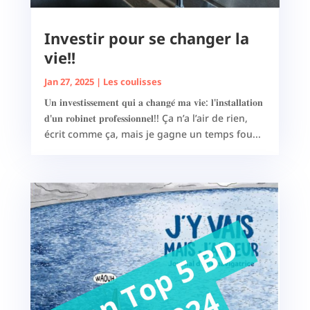
Investir pour se changer la
vie!!
Jan 27, 2025
|
Les coulisses
𝐔𝐧 𝐢𝐧𝐯𝐞𝐬𝐭𝐢𝐬𝐬𝐞𝐦𝐞𝐧𝐭 𝐪𝐮𝐢 𝐚 𝐜𝐡𝐚𝐧𝐠𝐞́ 𝐦𝐚 𝐯𝐢𝐞: 𝐥'𝐢𝐧𝐬𝐭𝐚𝐥𝐥𝐚𝐭𝐢𝐨𝐧
𝐝'𝐮𝐧 𝐫𝐨𝐛𝐢𝐧𝐞𝐭 𝐩𝐫𝐨𝐟𝐞𝐬𝐬𝐢𝐨𝐧𝐧𝐞𝐥!! Ça n’a l’air de rien,
écrit comme ça, mais je gagne un temps fou...