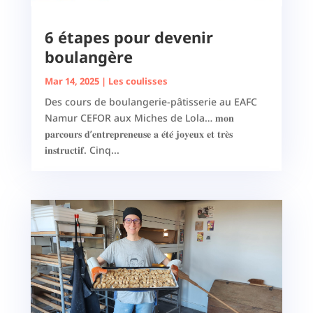
6 étapes pour devenir
boulangère
Mar 14, 2025
|
Les coulisses
Des cours de boulangerie-pâtisserie au EAFC
Namur CEFOR aux Miches de Lola… 𝐦𝐨𝐧
𝐩𝐚𝐫𝐜𝐨𝐮𝐫𝐬 𝐝’𝐞𝐧𝐭𝐫𝐞𝐩𝐫𝐞𝐧𝐞𝐮𝐬𝐞 𝐚 𝐞́𝐭𝐞́ 𝐣𝐨𝐲𝐞𝐮𝐱 𝐞𝐭 𝐭𝐫𝐞̀𝐬
𝐢𝐧𝐬𝐭𝐫𝐮𝐜𝐭𝐢𝐟. Cinq...