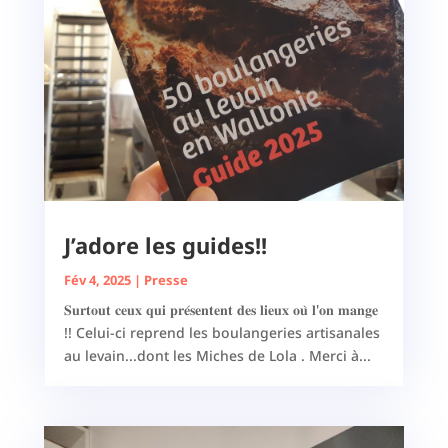
J’adore les guides!!
Fév 4, 2025
|
Presse
𝐒𝐮𝐫𝐭𝐨𝐮𝐭 𝐜𝐞𝐮𝐱 𝐪𝐮𝐢 𝐩𝐫𝐞́𝐬𝐞𝐧𝐭𝐞𝐧𝐭 𝐝𝐞𝐬 𝐥𝐢𝐞𝐮𝐱 𝐨𝐮̀ 𝐥'𝐨𝐧 𝐦𝐚𝐧𝐠𝐞
!! Celui-ci reprend les boulangeries artisanales
au levain...dont les Miches de Lola . Merci à...