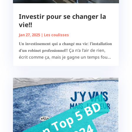
Investir pour se changer la
vie!!
Jan 27, 2025
|
Les coulisses
𝐔𝐧 𝐢𝐧𝐯𝐞𝐬𝐭𝐢𝐬𝐬𝐞𝐦𝐞𝐧𝐭 𝐪𝐮𝐢 𝐚 𝐜𝐡𝐚𝐧𝐠𝐞́ 𝐦𝐚 𝐯𝐢𝐞: 𝐥'𝐢𝐧𝐬𝐭𝐚𝐥𝐥𝐚𝐭𝐢𝐨𝐧
𝐝'𝐮𝐧 𝐫𝐨𝐛𝐢𝐧𝐞𝐭 𝐩𝐫𝐨𝐟𝐞𝐬𝐬𝐢𝐨𝐧𝐧𝐞𝐥!! Ça n’a l’air de rien,
écrit comme ça, mais je gagne un temps fou...