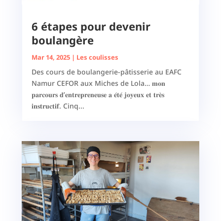
6 étapes pour devenir
boulangère
Mar 14, 2025
|
Les coulisses
Des cours de boulangerie-pâtisserie au EAFC
Namur CEFOR aux Miches de Lola… 𝐦𝐨𝐧
𝐩𝐚𝐫𝐜𝐨𝐮𝐫𝐬 𝐝’𝐞𝐧𝐭𝐫𝐞𝐩𝐫𝐞𝐧𝐞𝐮𝐬𝐞 𝐚 𝐞́𝐭𝐞́ 𝐣𝐨𝐲𝐞𝐮𝐱 𝐞𝐭 𝐭𝐫𝐞̀𝐬
𝐢𝐧𝐬𝐭𝐫𝐮𝐜𝐭𝐢𝐟. Cinq...