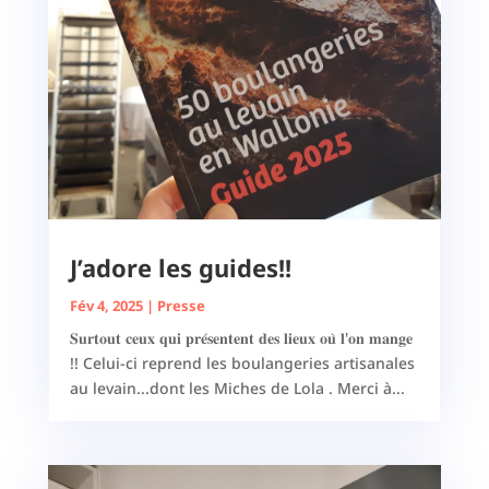
J’adore les guides!!
Fév 4, 2025
|
Presse
𝐒𝐮𝐫𝐭𝐨𝐮𝐭 𝐜𝐞𝐮𝐱 𝐪𝐮𝐢 𝐩𝐫𝐞́𝐬𝐞𝐧𝐭𝐞𝐧𝐭 𝐝𝐞𝐬 𝐥𝐢𝐞𝐮𝐱 𝐨𝐮̀ 𝐥'𝐨𝐧 𝐦𝐚𝐧𝐠𝐞
!! Celui-ci reprend les boulangeries artisanales
au levain...dont les Miches de Lola . Merci à...