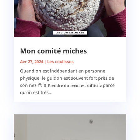
Mon comité miches
Avr 27, 2024
|
Les coulisses
Quand on est indépendant en personne
physique, le guidon est souvent fort près de
son nez 😵 !! 𝐏𝐫𝐞𝐧𝐝𝐫𝐞 𝐝𝐮 𝐫𝐞𝐜𝐮𝐥 𝐞𝐬𝐭 𝐝𝐢𝐟𝐟𝐢𝐜𝐢𝐥𝐞 parce
qu’on est très...