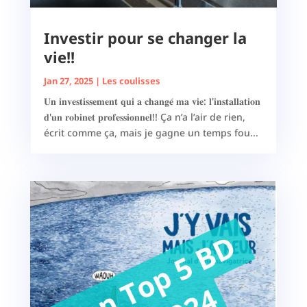
Investir pour se changer la
vie!!
Jan 27, 2025
|
Les coulisses
𝐔𝐧 𝐢𝐧𝐯𝐞𝐬𝐭𝐢𝐬𝐬𝐞𝐦𝐞𝐧𝐭 𝐪𝐮𝐢 𝐚 𝐜𝐡𝐚𝐧𝐠𝐞́ 𝐦𝐚 𝐯𝐢𝐞: 𝐥'𝐢𝐧𝐬𝐭𝐚𝐥𝐥𝐚𝐭𝐢𝐨𝐧
𝐝'𝐮𝐧 𝐫𝐨𝐛𝐢𝐧𝐞𝐭 𝐩𝐫𝐨𝐟𝐞𝐬𝐬𝐢𝐨𝐧𝐧𝐞𝐥!! Ça n’a l’air de rien,
écrit comme ça, mais je gagne un temps fou...