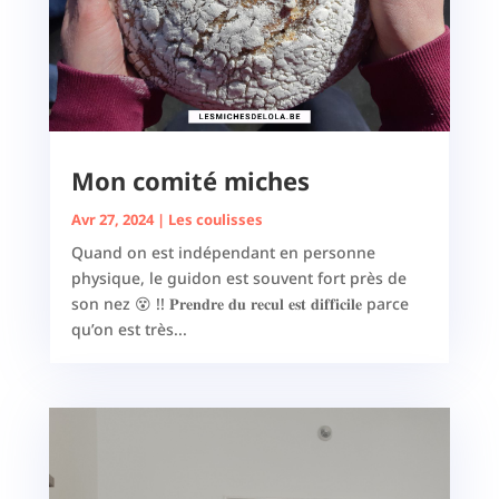
Mon comité miches
Avr 27, 2024
|
Les coulisses
Quand on est indépendant en personne
physique, le guidon est souvent fort près de
son nez 😵 !! 𝐏𝐫𝐞𝐧𝐝𝐫𝐞 𝐝𝐮 𝐫𝐞𝐜𝐮𝐥 𝐞𝐬𝐭 𝐝𝐢𝐟𝐟𝐢𝐜𝐢𝐥𝐞 parce
qu’on est très...