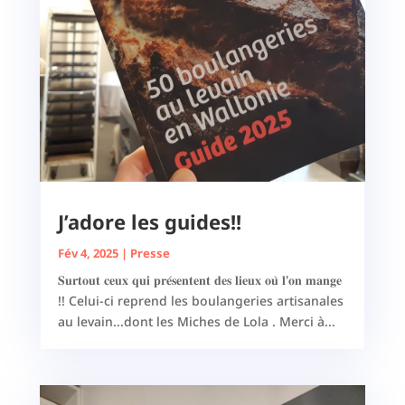
J’adore les guides!!
Fév 4, 2025
|
Presse
𝐒𝐮𝐫𝐭𝐨𝐮𝐭 𝐜𝐞𝐮𝐱 𝐪𝐮𝐢 𝐩𝐫𝐞́𝐬𝐞𝐧𝐭𝐞𝐧𝐭 𝐝𝐞𝐬 𝐥𝐢𝐞𝐮𝐱 𝐨𝐮̀ 𝐥'𝐨𝐧 𝐦𝐚𝐧𝐠𝐞
!! Celui-ci reprend les boulangeries artisanales
au levain...dont les Miches de Lola . Merci à...