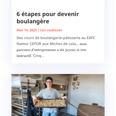
6 étapes pour devenir
boulangère
Mar 14, 2025
|
Les coulisses
Des cours de boulangerie-pâtisserie au EAFC
Namur CEFOR aux Miches de Lola… 𝐦𝐨𝐧
𝐩𝐚𝐫𝐜𝐨𝐮𝐫𝐬 𝐝’𝐞𝐧𝐭𝐫𝐞𝐩𝐫𝐞𝐧𝐞𝐮𝐬𝐞 𝐚 𝐞́𝐭𝐞́ 𝐣𝐨𝐲𝐞𝐮𝐱 𝐞𝐭 𝐭𝐫𝐞̀𝐬
𝐢𝐧𝐬𝐭𝐫𝐮𝐜𝐭𝐢𝐟. Cinq...