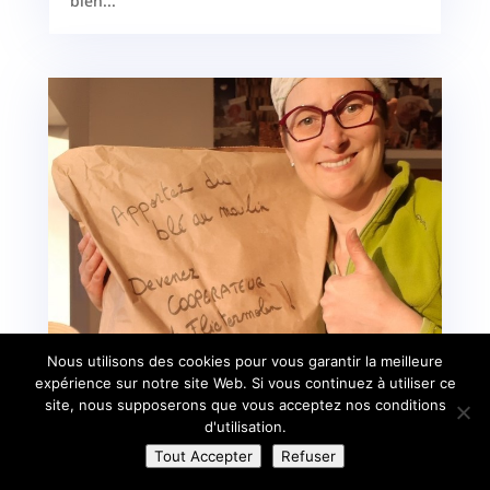
bien...
Nous utilisons des cookies pour vous garantir la meilleure
expérience sur notre site Web. Si vous continuez à utiliser ce
Apportez du blé au moulin!
site, nous supposerons que vous acceptez nos conditions
d'utilisation.
Avr 13, 2022
|
Les coulisses
Tout Accepter
Refuser
Flietermolen, le moulin où j'achète mes farines