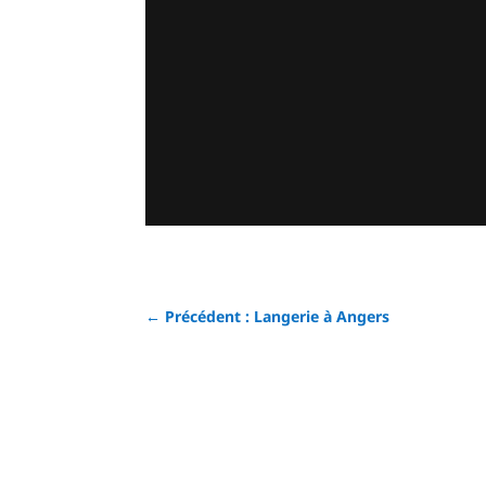
←
Précédent : Langerie à Angers