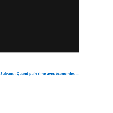
Suivant : Quand pain rime avec économies
→