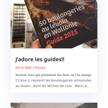
J’adore les guides!!
Fév 4, 2025
|
Presse
𝐒𝐮𝐫𝐭𝐨𝐮𝐭 𝐜𝐞𝐮𝐱 𝐪𝐮𝐢 𝐩𝐫𝐞́𝐬𝐞𝐧𝐭𝐞𝐧𝐭 𝐝𝐞𝐬 𝐥𝐢𝐞𝐮𝐱 𝐨𝐮̀ 𝐥'𝐨𝐧 𝐦𝐚𝐧𝐠𝐞
!! Celui-ci reprend les boulangeries artisanales
au levain...dont les Miches de Lola . Merci à...