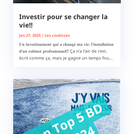
Investir pour se changer la
vie!!
Jan 27, 2025
|
Les coulisses
𝐔𝐧 𝐢𝐧𝐯𝐞𝐬𝐭𝐢𝐬𝐬𝐞𝐦𝐞𝐧𝐭 𝐪𝐮𝐢 𝐚 𝐜𝐡𝐚𝐧𝐠𝐞́ 𝐦𝐚 𝐯𝐢𝐞: 𝐥'𝐢𝐧𝐬𝐭𝐚𝐥𝐥𝐚𝐭𝐢𝐨𝐧
𝐝'𝐮𝐧 𝐫𝐨𝐛𝐢𝐧𝐞𝐭 𝐩𝐫𝐨𝐟𝐞𝐬𝐬𝐢𝐨𝐧𝐧𝐞𝐥!! Ça n’a l’air de rien,
écrit comme ça, mais je gagne un temps fou...