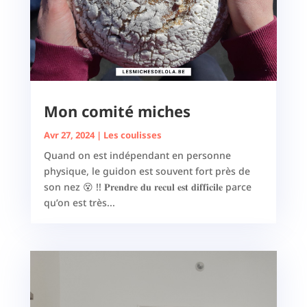
Mon comité miches
Avr 27, 2024
|
Les coulisses
Quand on est indépendant en personne
physique, le guidon est souvent fort près de
son nez 😵 !! 𝐏𝐫𝐞𝐧𝐝𝐫𝐞 𝐝𝐮 𝐫𝐞𝐜𝐮𝐥 𝐞𝐬𝐭 𝐝𝐢𝐟𝐟𝐢𝐜𝐢𝐥𝐞 parce
qu’on est très...