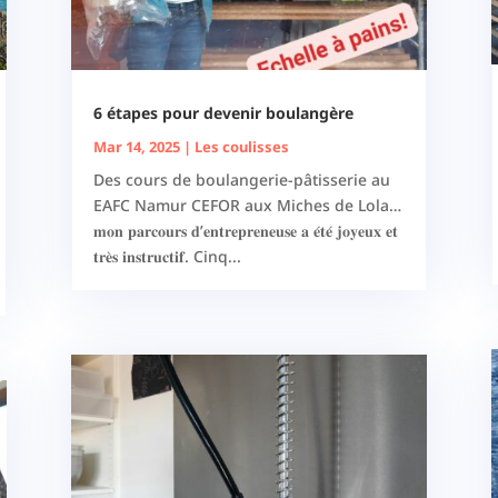
6 étapes pour devenir boulangère
Mar 14, 2025
|
Les coulisses
Des cours de boulangerie-pâtisserie au
EAFC Namur CEFOR aux Miches de Lola…
𝐦𝐨𝐧 𝐩𝐚𝐫𝐜𝐨𝐮𝐫𝐬 𝐝’𝐞𝐧𝐭𝐫𝐞𝐩𝐫𝐞𝐧𝐞𝐮𝐬𝐞 𝐚 𝐞́𝐭𝐞́ 𝐣𝐨𝐲𝐞𝐮𝐱 𝐞𝐭
𝐭𝐫𝐞̀𝐬 𝐢𝐧𝐬𝐭𝐫𝐮𝐜𝐭𝐢𝐟. Cinq...