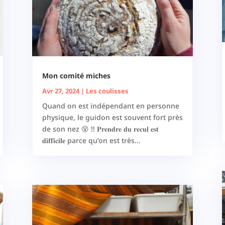
Mon comité miches
Avr 27, 2024
|
Les coulisses
Quand on est indépendant en personne
physique, le guidon est souvent fort près
de son nez 😵 !! 𝐏𝐫𝐞𝐧𝐝𝐫𝐞 𝐝𝐮 𝐫𝐞𝐜𝐮𝐥 𝐞𝐬𝐭
𝐝𝐢𝐟𝐟𝐢𝐜𝐢𝐥𝐞 parce qu’on est très...