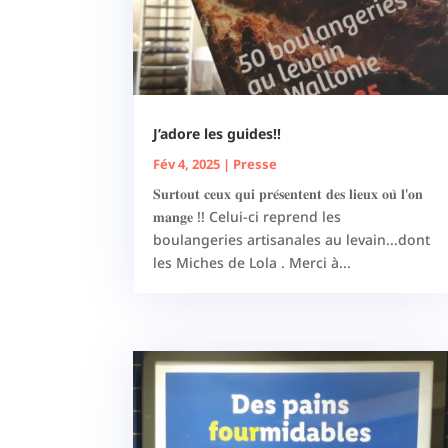
J’adore les guides!!
Fév 4, 2025
|
Presse
𝐒𝐮𝐫𝐭𝐨𝐮𝐭 𝐜𝐞𝐮𝐱 𝐪𝐮𝐢 𝐩𝐫𝐞́𝐬𝐞𝐧𝐭𝐞𝐧𝐭 𝐝𝐞𝐬 𝐥𝐢𝐞𝐮𝐱 𝐨𝐮̀ 𝐥'𝐨𝐧
𝐦𝐚𝐧𝐠𝐞 !! Celui-ci reprend les
boulangeries artisanales au levain...dont
les Miches de Lola . Merci à...