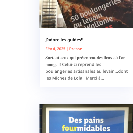
J’adore les guides!!
Fév 4, 2025
|
Presse
𝐒𝐮𝐫𝐭𝐨𝐮𝐭 𝐜𝐞𝐮𝐱 𝐪𝐮𝐢 𝐩𝐫𝐞́𝐬𝐞𝐧𝐭𝐞𝐧𝐭 𝐝𝐞𝐬 𝐥𝐢𝐞𝐮𝐱 𝐨𝐮̀ 𝐥'𝐨𝐧
𝐦𝐚𝐧𝐠𝐞 !! Celui-ci reprend les
boulangeries artisanales au levain...dont
les Miches de Lola . Merci à...