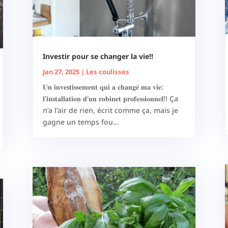
Investir pour se changer la vie!!
Jan 27, 2025
|
Les coulisses
𝐔𝐧 𝐢𝐧𝐯𝐞𝐬𝐭𝐢𝐬𝐬𝐞𝐦𝐞𝐧𝐭 𝐪𝐮𝐢 𝐚 𝐜𝐡𝐚𝐧𝐠𝐞́ 𝐦𝐚 𝐯𝐢𝐞:
𝐥'𝐢𝐧𝐬𝐭𝐚𝐥𝐥𝐚𝐭𝐢𝐨𝐧 𝐝'𝐮𝐧 𝐫𝐨𝐛𝐢𝐧𝐞𝐭 𝐩𝐫𝐨𝐟𝐞𝐬𝐬𝐢𝐨𝐧𝐧𝐞𝐥!! Ça
n’a l’air de rien, écrit comme ça, mais je
gagne un temps fou...