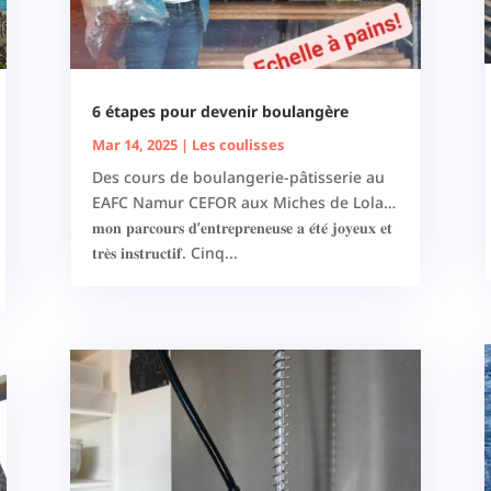
6 étapes pour devenir boulangère
Mar 14, 2025
|
Les coulisses
Des cours de boulangerie-pâtisserie au
EAFC Namur CEFOR aux Miches de Lola…
𝐦𝐨𝐧 𝐩𝐚𝐫𝐜𝐨𝐮𝐫𝐬 𝐝’𝐞𝐧𝐭𝐫𝐞𝐩𝐫𝐞𝐧𝐞𝐮𝐬𝐞 𝐚 𝐞́𝐭𝐞́ 𝐣𝐨𝐲𝐞𝐮𝐱 𝐞𝐭
𝐭𝐫𝐞̀𝐬 𝐢𝐧𝐬𝐭𝐫𝐮𝐜𝐭𝐢𝐟. Cinq...