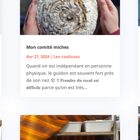
Mon comité miches
Avr 27, 2024
|
Les coulisses
Quand on est indépendant en personne
physique, le guidon est souvent fort près
de son nez 😵 !! 𝐏𝐫𝐞𝐧𝐝𝐫𝐞 𝐝𝐮 𝐫𝐞𝐜𝐮𝐥 𝐞𝐬𝐭
𝐝𝐢𝐟𝐟𝐢𝐜𝐢𝐥𝐞 parce qu’on est très...