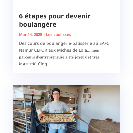
6 étapes pour devenir
boulangère
Mar 14, 2025
|
Les coulisses
Des cours de boulangerie-pâtisserie au EAFC
Namur CEFOR aux Miches de Lola… 𝐦𝐨𝐧
𝐩𝐚𝐫𝐜𝐨𝐮𝐫𝐬 𝐝’𝐞𝐧𝐭𝐫𝐞𝐩𝐫𝐞𝐧𝐞𝐮𝐬𝐞 𝐚 𝐞́𝐭𝐞́ 𝐣𝐨𝐲𝐞𝐮𝐱 𝐞𝐭 𝐭𝐫𝐞̀𝐬
𝐢𝐧𝐬𝐭𝐫𝐮𝐜𝐭𝐢𝐟. Cinq...