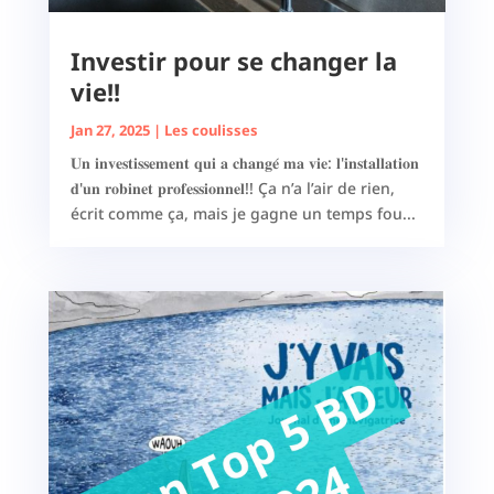
Investir pour se changer la
vie!!
Jan 27, 2025
|
Les coulisses
𝐔𝐧 𝐢𝐧𝐯𝐞𝐬𝐭𝐢𝐬𝐬𝐞𝐦𝐞𝐧𝐭 𝐪𝐮𝐢 𝐚 𝐜𝐡𝐚𝐧𝐠𝐞́ 𝐦𝐚 𝐯𝐢𝐞: 𝐥'𝐢𝐧𝐬𝐭𝐚𝐥𝐥𝐚𝐭𝐢𝐨𝐧
𝐝'𝐮𝐧 𝐫𝐨𝐛𝐢𝐧𝐞𝐭 𝐩𝐫𝐨𝐟𝐞𝐬𝐬𝐢𝐨𝐧𝐧𝐞𝐥!! Ça n’a l’air de rien,
écrit comme ça, mais je gagne un temps fou...