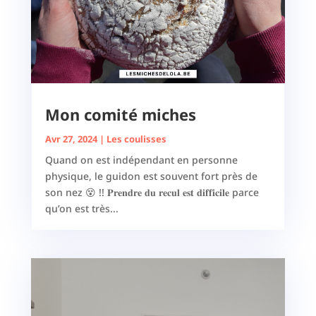
Mon comité miches
Avr 27, 2024
|
Les coulisses
Quand on est indépendant en personne
physique, le guidon est souvent fort près de
son nez 😵 !! 𝐏𝐫𝐞𝐧𝐝𝐫𝐞 𝐝𝐮 𝐫𝐞𝐜𝐮𝐥 𝐞𝐬𝐭 𝐝𝐢𝐟𝐟𝐢𝐜𝐢𝐥𝐞 parce
qu’on est très...