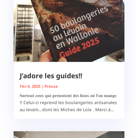
J’adore les guides!!
Fév 4, 2025
|
Presse
𝐒𝐮𝐫𝐭𝐨𝐮𝐭 𝐜𝐞𝐮𝐱 𝐪𝐮𝐢 𝐩𝐫𝐞́𝐬𝐞𝐧𝐭𝐞𝐧𝐭 𝐝𝐞𝐬 𝐥𝐢𝐞𝐮𝐱 𝐨𝐮̀ 𝐥'𝐨𝐧 𝐦𝐚𝐧𝐠𝐞
!! Celui-ci reprend les boulangeries artisanales
au levain...dont les Miches de Lola . Merci à...