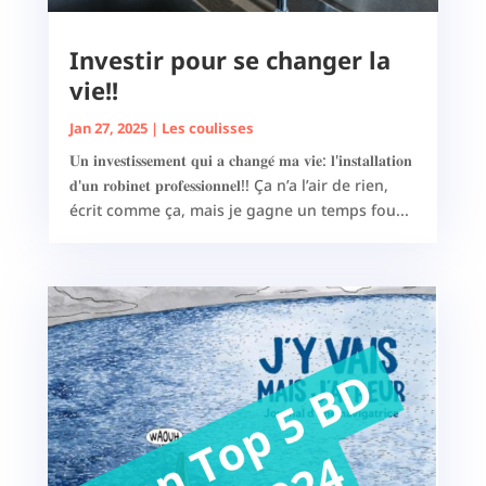
Investir pour se changer la
vie!!
Jan 27, 2025
|
Les coulisses
𝐔𝐧 𝐢𝐧𝐯𝐞𝐬𝐭𝐢𝐬𝐬𝐞𝐦𝐞𝐧𝐭 𝐪𝐮𝐢 𝐚 𝐜𝐡𝐚𝐧𝐠𝐞́ 𝐦𝐚 𝐯𝐢𝐞: 𝐥'𝐢𝐧𝐬𝐭𝐚𝐥𝐥𝐚𝐭𝐢𝐨𝐧
𝐝'𝐮𝐧 𝐫𝐨𝐛𝐢𝐧𝐞𝐭 𝐩𝐫𝐨𝐟𝐞𝐬𝐬𝐢𝐨𝐧𝐧𝐞𝐥!! Ça n’a l’air de rien,
écrit comme ça, mais je gagne un temps fou...