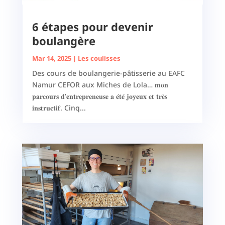
6 étapes pour devenir
boulangère
Mar 14, 2025
|
Les coulisses
Des cours de boulangerie-pâtisserie au EAFC
Namur CEFOR aux Miches de Lola… 𝐦𝐨𝐧
𝐩𝐚𝐫𝐜𝐨𝐮𝐫𝐬 𝐝’𝐞𝐧𝐭𝐫𝐞𝐩𝐫𝐞𝐧𝐞𝐮𝐬𝐞 𝐚 𝐞́𝐭𝐞́ 𝐣𝐨𝐲𝐞𝐮𝐱 𝐞𝐭 𝐭𝐫𝐞̀𝐬
𝐢𝐧𝐬𝐭𝐫𝐮𝐜𝐭𝐢𝐟. Cinq...