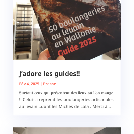
J’adore les guides!!
Fév 4, 2025
|
Presse
𝐒𝐮𝐫𝐭𝐨𝐮𝐭 𝐜𝐞𝐮𝐱 𝐪𝐮𝐢 𝐩𝐫𝐞́𝐬𝐞𝐧𝐭𝐞𝐧𝐭 𝐝𝐞𝐬 𝐥𝐢𝐞𝐮𝐱 𝐨𝐮̀ 𝐥'𝐨𝐧 𝐦𝐚𝐧𝐠𝐞
!! Celui-ci reprend les boulangeries artisanales
au levain...dont les Miches de Lola . Merci à...