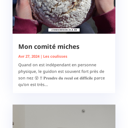
Mon comité miches
Avr 27, 2024
|
Les coulisses
Quand on est indépendant en personne
physique, le guidon est souvent fort près de
son nez 😵 !! 𝐏𝐫𝐞𝐧𝐝𝐫𝐞 𝐝𝐮 𝐫𝐞𝐜𝐮𝐥 𝐞𝐬𝐭 𝐝𝐢𝐟𝐟𝐢𝐜𝐢𝐥𝐞 parce
qu’on est très...