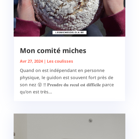
Mon comité miches
Avr 27, 2024
|
Les coulisses
Quand on est indépendant en personne
physique, le guidon est souvent fort près de
son nez 😵 !! 𝐏𝐫𝐞𝐧𝐝𝐫𝐞 𝐝𝐮 𝐫𝐞𝐜𝐮𝐥 𝐞𝐬𝐭 𝐝𝐢𝐟𝐟𝐢𝐜𝐢𝐥𝐞 parce
qu’on est très...