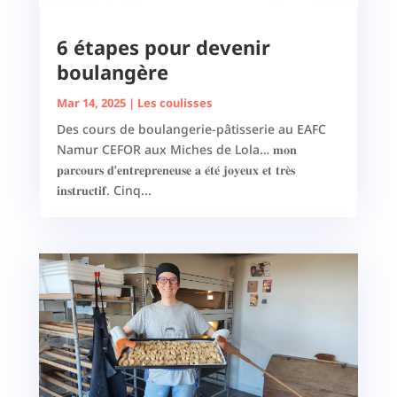
6 étapes pour devenir
boulangère
Mar 14, 2025
|
Les coulisses
Des cours de boulangerie-pâtisserie au EAFC
Namur CEFOR aux Miches de Lola… 𝐦𝐨𝐧
𝐩𝐚𝐫𝐜𝐨𝐮𝐫𝐬 𝐝’𝐞𝐧𝐭𝐫𝐞𝐩𝐫𝐞𝐧𝐞𝐮𝐬𝐞 𝐚 𝐞́𝐭𝐞́ 𝐣𝐨𝐲𝐞𝐮𝐱 𝐞𝐭 𝐭𝐫𝐞̀𝐬
𝐢𝐧𝐬𝐭𝐫𝐮𝐜𝐭𝐢𝐟. Cinq...