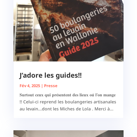
J’adore les guides!!
Fév 4, 2025
|
Presse
𝐒𝐮𝐫𝐭𝐨𝐮𝐭 𝐜𝐞𝐮𝐱 𝐪𝐮𝐢 𝐩𝐫𝐞́𝐬𝐞𝐧𝐭𝐞𝐧𝐭 𝐝𝐞𝐬 𝐥𝐢𝐞𝐮𝐱 𝐨𝐮̀ 𝐥'𝐨𝐧 𝐦𝐚𝐧𝐠𝐞
!! Celui-ci reprend les boulangeries artisanales
au levain...dont les Miches de Lola . Merci à...