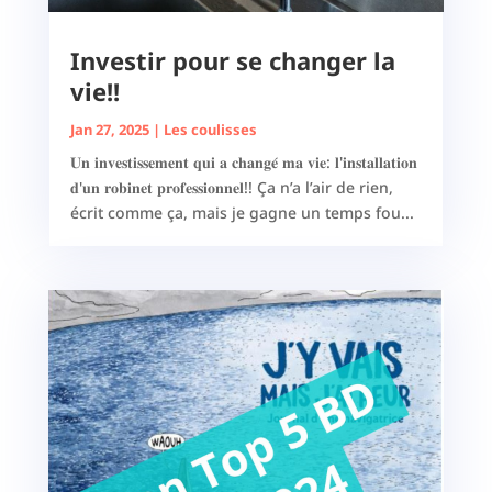
Investir pour se changer la
vie!!
Jan 27, 2025
|
Les coulisses
𝐔𝐧 𝐢𝐧𝐯𝐞𝐬𝐭𝐢𝐬𝐬𝐞𝐦𝐞𝐧𝐭 𝐪𝐮𝐢 𝐚 𝐜𝐡𝐚𝐧𝐠𝐞́ 𝐦𝐚 𝐯𝐢𝐞: 𝐥'𝐢𝐧𝐬𝐭𝐚𝐥𝐥𝐚𝐭𝐢𝐨𝐧
𝐝'𝐮𝐧 𝐫𝐨𝐛𝐢𝐧𝐞𝐭 𝐩𝐫𝐨𝐟𝐞𝐬𝐬𝐢𝐨𝐧𝐧𝐞𝐥!! Ça n’a l’air de rien,
écrit comme ça, mais je gagne un temps fou...