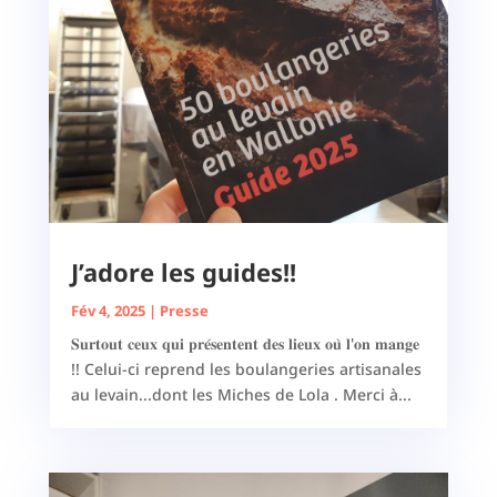
J’adore les guides!!
Fév 4, 2025
|
Presse
𝐒𝐮𝐫𝐭𝐨𝐮𝐭 𝐜𝐞𝐮𝐱 𝐪𝐮𝐢 𝐩𝐫𝐞́𝐬𝐞𝐧𝐭𝐞𝐧𝐭 𝐝𝐞𝐬 𝐥𝐢𝐞𝐮𝐱 𝐨𝐮̀ 𝐥'𝐨𝐧 𝐦𝐚𝐧𝐠𝐞
!! Celui-ci reprend les boulangeries artisanales
au levain...dont les Miches de Lola . Merci à...