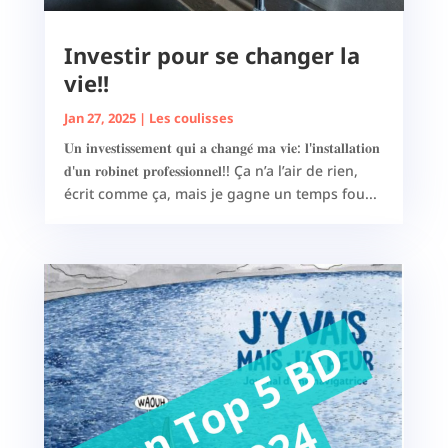
Investir pour se changer la
vie!!
Jan 27, 2025
|
Les coulisses
𝐔𝐧 𝐢𝐧𝐯𝐞𝐬𝐭𝐢𝐬𝐬𝐞𝐦𝐞𝐧𝐭 𝐪𝐮𝐢 𝐚 𝐜𝐡𝐚𝐧𝐠𝐞́ 𝐦𝐚 𝐯𝐢𝐞: 𝐥'𝐢𝐧𝐬𝐭𝐚𝐥𝐥𝐚𝐭𝐢𝐨𝐧
𝐝'𝐮𝐧 𝐫𝐨𝐛𝐢𝐧𝐞𝐭 𝐩𝐫𝐨𝐟𝐞𝐬𝐬𝐢𝐨𝐧𝐧𝐞𝐥!! Ça n’a l’air de rien,
écrit comme ça, mais je gagne un temps fou...