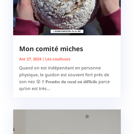
Mon comité miches
Avr 27, 2024
|
Les coulisses
Quand on est indépendant en personne
physique, le guidon est souvent fort près de
son nez 😵 !! 𝐏𝐫𝐞𝐧𝐝𝐫𝐞 𝐝𝐮 𝐫𝐞𝐜𝐮𝐥 𝐞𝐬𝐭 𝐝𝐢𝐟𝐟𝐢𝐜𝐢𝐥𝐞 parce
qu’on est très...