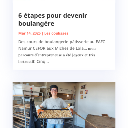
6 étapes pour devenir
boulangère
Mar 14, 2025
|
Les coulisses
Des cours de boulangerie-pâtisserie au EAFC
Namur CEFOR aux Miches de Lola… 𝐦𝐨𝐧
𝐩𝐚𝐫𝐜𝐨𝐮𝐫𝐬 𝐝’𝐞𝐧𝐭𝐫𝐞𝐩𝐫𝐞𝐧𝐞𝐮𝐬𝐞 𝐚 𝐞́𝐭𝐞́ 𝐣𝐨𝐲𝐞𝐮𝐱 𝐞𝐭 𝐭𝐫𝐞̀𝐬
𝐢𝐧𝐬𝐭𝐫𝐮𝐜𝐭𝐢𝐟. Cinq...