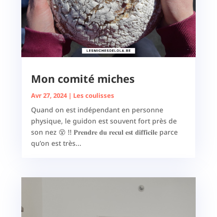
Mon comité miches
Avr 27, 2024
|
Les coulisses
Quand on est indépendant en personne
physique, le guidon est souvent fort près de
son nez 😵 !! 𝐏𝐫𝐞𝐧𝐝𝐫𝐞 𝐝𝐮 𝐫𝐞𝐜𝐮𝐥 𝐞𝐬𝐭 𝐝𝐢𝐟𝐟𝐢𝐜𝐢𝐥𝐞 parce
qu’on est très...