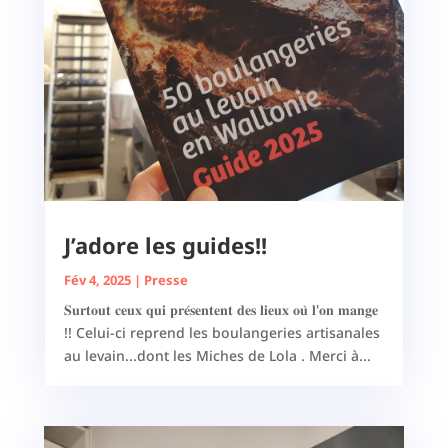
J’adore les guides!!
Fév 4, 2025
|
Presse
𝐒𝐮𝐫𝐭𝐨𝐮𝐭 𝐜𝐞𝐮𝐱 𝐪𝐮𝐢 𝐩𝐫𝐞́𝐬𝐞𝐧𝐭𝐞𝐧𝐭 𝐝𝐞𝐬 𝐥𝐢𝐞𝐮𝐱 𝐨𝐮̀ 𝐥'𝐨𝐧 𝐦𝐚𝐧𝐠𝐞
!! Celui-ci reprend les boulangeries artisanales
au levain...dont les Miches de Lola . Merci à...