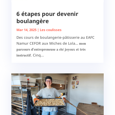
6 étapes pour devenir
boulangère
Mar 14, 2025
|
Les coulisses
Des cours de boulangerie-pâtisserie au EAFC
Namur CEFOR aux Miches de Lola… 𝐦𝐨𝐧
𝐩𝐚𝐫𝐜𝐨𝐮𝐫𝐬 𝐝’𝐞𝐧𝐭𝐫𝐞𝐩𝐫𝐞𝐧𝐞𝐮𝐬𝐞 𝐚 𝐞́𝐭𝐞́ 𝐣𝐨𝐲𝐞𝐮𝐱 𝐞𝐭 𝐭𝐫𝐞̀𝐬
𝐢𝐧𝐬𝐭𝐫𝐮𝐜𝐭𝐢𝐟. Cinq...