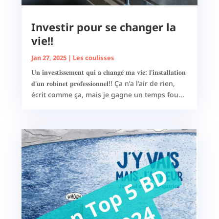
Investir pour se changer la
vie!!
Jan 27, 2025
|
Les coulisses
𝐔𝐧 𝐢𝐧𝐯𝐞𝐬𝐭𝐢𝐬𝐬𝐞𝐦𝐞𝐧𝐭 𝐪𝐮𝐢 𝐚 𝐜𝐡𝐚𝐧𝐠𝐞́ 𝐦𝐚 𝐯𝐢𝐞: 𝐥'𝐢𝐧𝐬𝐭𝐚𝐥𝐥𝐚𝐭𝐢𝐨𝐧
𝐝'𝐮𝐧 𝐫𝐨𝐛𝐢𝐧𝐞𝐭 𝐩𝐫𝐨𝐟𝐞𝐬𝐬𝐢𝐨𝐧𝐧𝐞𝐥!! Ça n’a l’air de rien,
écrit comme ça, mais je gagne un temps fou...