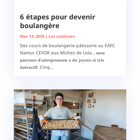
6 étapes pour devenir
boulangère
Mar 14, 2025
|
Les coulisses
Des cours de boulangerie-pâtisserie au EAFC
Namur CEFOR aux Miches de Lola… 𝐦𝐨𝐧
𝐩𝐚𝐫𝐜𝐨𝐮𝐫𝐬 𝐝’𝐞𝐧𝐭𝐫𝐞𝐩𝐫𝐞𝐧𝐞𝐮𝐬𝐞 𝐚 𝐞́𝐭𝐞́ 𝐣𝐨𝐲𝐞𝐮𝐱 𝐞𝐭 𝐭𝐫𝐞̀𝐬
𝐢𝐧𝐬𝐭𝐫𝐮𝐜𝐭𝐢𝐟. Cinq...