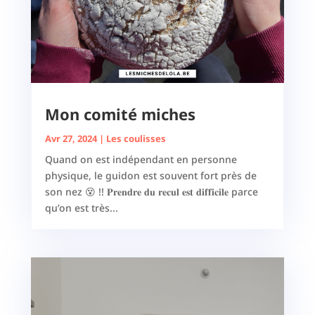
Mon comité miches
Avr 27, 2024
|
Les coulisses
Quand on est indépendant en personne
physique, le guidon est souvent fort près de
son nez 😵 !! 𝐏𝐫𝐞𝐧𝐝𝐫𝐞 𝐝𝐮 𝐫𝐞𝐜𝐮𝐥 𝐞𝐬𝐭 𝐝𝐢𝐟𝐟𝐢𝐜𝐢𝐥𝐞 parce
qu’on est très...