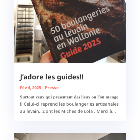
J’adore les guides!!
Fév 4, 2025
|
Presse
𝐒𝐮𝐫𝐭𝐨𝐮𝐭 𝐜𝐞𝐮𝐱 𝐪𝐮𝐢 𝐩𝐫𝐞́𝐬𝐞𝐧𝐭𝐞𝐧𝐭 𝐝𝐞𝐬 𝐥𝐢𝐞𝐮𝐱 𝐨𝐮̀ 𝐥'𝐨𝐧 𝐦𝐚𝐧𝐠𝐞
!! Celui-ci reprend les boulangeries artisanales
au levain...dont les Miches de Lola . Merci à...