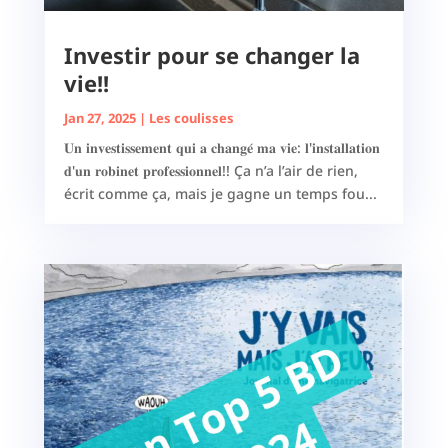
Investir pour se changer la
vie!!
Jan 27, 2025
|
Les coulisses
𝐔𝐧 𝐢𝐧𝐯𝐞𝐬𝐭𝐢𝐬𝐬𝐞𝐦𝐞𝐧𝐭 𝐪𝐮𝐢 𝐚 𝐜𝐡𝐚𝐧𝐠𝐞́ 𝐦𝐚 𝐯𝐢𝐞: 𝐥'𝐢𝐧𝐬𝐭𝐚𝐥𝐥𝐚𝐭𝐢𝐨𝐧
𝐝'𝐮𝐧 𝐫𝐨𝐛𝐢𝐧𝐞𝐭 𝐩𝐫𝐨𝐟𝐞𝐬𝐬𝐢𝐨𝐧𝐧𝐞𝐥!! Ça n’a l’air de rien,
écrit comme ça, mais je gagne un temps fou...