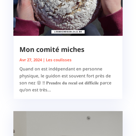
Mon comité miches
Avr 27, 2024
|
Les coulisses
Quand on est indépendant en personne
physique, le guidon est souvent fort près de
son nez 😵 !! 𝐏𝐫𝐞𝐧𝐝𝐫𝐞 𝐝𝐮 𝐫𝐞𝐜𝐮𝐥 𝐞𝐬𝐭 𝐝𝐢𝐟𝐟𝐢𝐜𝐢𝐥𝐞 parce
qu’on est très...