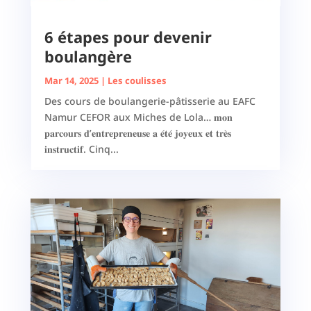
6 étapes pour devenir
boulangère
Mar 14, 2025
|
Les coulisses
Des cours de boulangerie-pâtisserie au EAFC
Namur CEFOR aux Miches de Lola… 𝐦𝐨𝐧
𝐩𝐚𝐫𝐜𝐨𝐮𝐫𝐬 𝐝’𝐞𝐧𝐭𝐫𝐞𝐩𝐫𝐞𝐧𝐞𝐮𝐬𝐞 𝐚 𝐞́𝐭𝐞́ 𝐣𝐨𝐲𝐞𝐮𝐱 𝐞𝐭 𝐭𝐫𝐞̀𝐬
𝐢𝐧𝐬𝐭𝐫𝐮𝐜𝐭𝐢𝐟. Cinq...