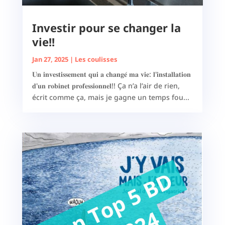
Investir pour se changer la
vie!!
Jan 27, 2025
|
Les coulisses
𝐔𝐧 𝐢𝐧𝐯𝐞𝐬𝐭𝐢𝐬𝐬𝐞𝐦𝐞𝐧𝐭 𝐪𝐮𝐢 𝐚 𝐜𝐡𝐚𝐧𝐠𝐞́ 𝐦𝐚 𝐯𝐢𝐞: 𝐥'𝐢𝐧𝐬𝐭𝐚𝐥𝐥𝐚𝐭𝐢𝐨𝐧
𝐝'𝐮𝐧 𝐫𝐨𝐛𝐢𝐧𝐞𝐭 𝐩𝐫𝐨𝐟𝐞𝐬𝐬𝐢𝐨𝐧𝐧𝐞𝐥!! Ça n’a l’air de rien,
écrit comme ça, mais je gagne un temps fou...