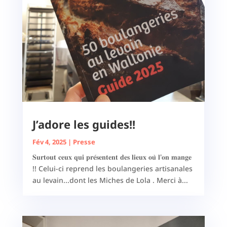
J’adore les guides!!
Fév 4, 2025
|
Presse
𝐒𝐮𝐫𝐭𝐨𝐮𝐭 𝐜𝐞𝐮𝐱 𝐪𝐮𝐢 𝐩𝐫𝐞́𝐬𝐞𝐧𝐭𝐞𝐧𝐭 𝐝𝐞𝐬 𝐥𝐢𝐞𝐮𝐱 𝐨𝐮̀ 𝐥'𝐨𝐧 𝐦𝐚𝐧𝐠𝐞
!! Celui-ci reprend les boulangeries artisanales
au levain...dont les Miches de Lola . Merci à...