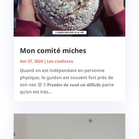
Mon comité miches
Avr 27, 2024
|
Les coulisses
Quand on est indépendant en personne
physique, le guidon est souvent fort près de
son nez 😵 !! 𝐏𝐫𝐞𝐧𝐝𝐫𝐞 𝐝𝐮 𝐫𝐞𝐜𝐮𝐥 𝐞𝐬𝐭 𝐝𝐢𝐟𝐟𝐢𝐜𝐢𝐥𝐞 parce
qu’on est très...