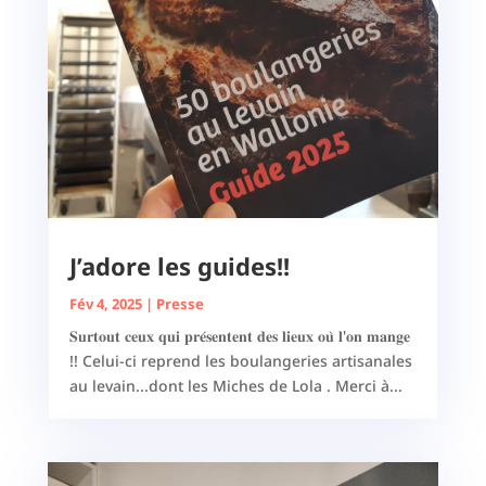
J’adore les guides!!
Fév 4, 2025
|
Presse
𝐒𝐮𝐫𝐭𝐨𝐮𝐭 𝐜𝐞𝐮𝐱 𝐪𝐮𝐢 𝐩𝐫𝐞́𝐬𝐞𝐧𝐭𝐞𝐧𝐭 𝐝𝐞𝐬 𝐥𝐢𝐞𝐮𝐱 𝐨𝐮̀ 𝐥'𝐨𝐧 𝐦𝐚𝐧𝐠𝐞
!! Celui-ci reprend les boulangeries artisanales
au levain...dont les Miches de Lola . Merci à...