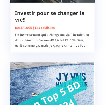
Investir pour se changer la
vie!!
Jan 27, 2025
|
Les coulisses
𝐔𝐧 𝐢𝐧𝐯𝐞𝐬𝐭𝐢𝐬𝐬𝐞𝐦𝐞𝐧𝐭 𝐪𝐮𝐢 𝐚 𝐜𝐡𝐚𝐧𝐠𝐞́ 𝐦𝐚 𝐯𝐢𝐞: 𝐥'𝐢𝐧𝐬𝐭𝐚𝐥𝐥𝐚𝐭𝐢𝐨𝐧
𝐝'𝐮𝐧 𝐫𝐨𝐛𝐢𝐧𝐞𝐭 𝐩𝐫𝐨𝐟𝐞𝐬𝐬𝐢𝐨𝐧𝐧𝐞𝐥!! Ça n’a l’air de rien,
écrit comme ça, mais je gagne un temps fou...