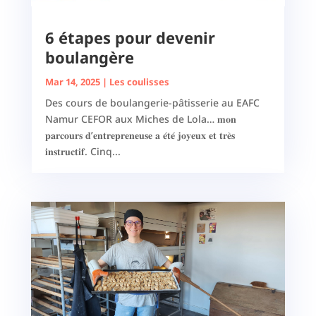
6 étapes pour devenir
boulangère
Mar 14, 2025
|
Les coulisses
Des cours de boulangerie-pâtisserie au EAFC
Namur CEFOR aux Miches de Lola… 𝐦𝐨𝐧
𝐩𝐚𝐫𝐜𝐨𝐮𝐫𝐬 𝐝’𝐞𝐧𝐭𝐫𝐞𝐩𝐫𝐞𝐧𝐞𝐮𝐬𝐞 𝐚 𝐞́𝐭𝐞́ 𝐣𝐨𝐲𝐞𝐮𝐱 𝐞𝐭 𝐭𝐫𝐞̀𝐬
𝐢𝐧𝐬𝐭𝐫𝐮𝐜𝐭𝐢𝐟. Cinq...