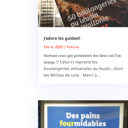
J’adore les guides!!
Fév 4, 2025
|
Presse
𝐒𝐮𝐫𝐭𝐨𝐮𝐭 𝐜𝐞𝐮𝐱 𝐪𝐮𝐢 𝐩𝐫𝐞́𝐬𝐞𝐧𝐭𝐞𝐧𝐭 𝐝𝐞𝐬 𝐥𝐢𝐞𝐮𝐱 𝐨𝐮̀ 𝐥'𝐨𝐧
𝐦𝐚𝐧𝐠𝐞 !! Celui-ci reprend les
boulangeries artisanales au levain...dont
les Miches de Lola . Merci à...