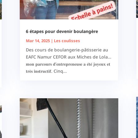
6 étapes pour devenir boulangère
Mar 14, 2025
|
Les coulisses
Des cours de boulangerie-pâtisserie au
EAFC Namur CEFOR aux Miches de Lola…
𝐦𝐨𝐧 𝐩𝐚𝐫𝐜𝐨𝐮𝐫𝐬 𝐝’𝐞𝐧𝐭𝐫𝐞𝐩𝐫𝐞𝐧𝐞𝐮𝐬𝐞 𝐚 𝐞́𝐭𝐞́ 𝐣𝐨𝐲𝐞𝐮𝐱 𝐞𝐭
𝐭𝐫𝐞̀𝐬 𝐢𝐧𝐬𝐭𝐫𝐮𝐜𝐭𝐢𝐟. Cinq...