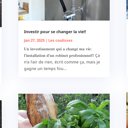
Investir pour se changer la vie!!
Jan 27, 2025
|
Les coulisses
𝐔𝐧 𝐢𝐧𝐯𝐞𝐬𝐭𝐢𝐬𝐬𝐞𝐦𝐞𝐧𝐭 𝐪𝐮𝐢 𝐚 𝐜𝐡𝐚𝐧𝐠𝐞́ 𝐦𝐚 𝐯𝐢𝐞:
𝐥'𝐢𝐧𝐬𝐭𝐚𝐥𝐥𝐚𝐭𝐢𝐨𝐧 𝐝'𝐮𝐧 𝐫𝐨𝐛𝐢𝐧𝐞𝐭 𝐩𝐫𝐨𝐟𝐞𝐬𝐬𝐢𝐨𝐧𝐧𝐞𝐥!! Ça
n’a l’air de rien, écrit comme ça, mais je
gagne un temps fou...