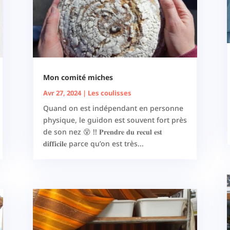
Mon comité miches
Avr 27, 2024
|
Les coulisses
Quand on est indépendant en personne
physique, le guidon est souvent fort près
de son nez 😵 !! 𝐏𝐫𝐞𝐧𝐝𝐫𝐞 𝐝𝐮 𝐫𝐞𝐜𝐮𝐥 𝐞𝐬𝐭
𝐝𝐢𝐟𝐟𝐢𝐜𝐢𝐥𝐞 parce qu’on est très...