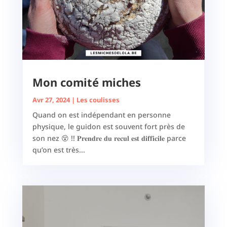
Mon comité miches
Avr 27, 2024
|
Les coulisses
Quand on est indépendant en personne
physique, le guidon est souvent fort près de
son nez 😵 !! 𝐏𝐫𝐞𝐧𝐝𝐫𝐞 𝐝𝐮 𝐫𝐞𝐜𝐮𝐥 𝐞𝐬𝐭 𝐝𝐢𝐟𝐟𝐢𝐜𝐢𝐥𝐞 parce
qu’on est très...