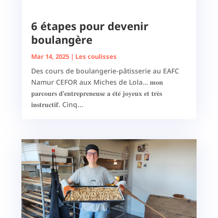
6 étapes pour devenir
boulangère
Mar 14, 2025
|
Les coulisses
Des cours de boulangerie-pâtisserie au EAFC
Namur CEFOR aux Miches de Lola… 𝐦𝐨𝐧
𝐩𝐚𝐫𝐜𝐨𝐮𝐫𝐬 𝐝’𝐞𝐧𝐭𝐫𝐞𝐩𝐫𝐞𝐧𝐞𝐮𝐬𝐞 𝐚 𝐞́𝐭𝐞́ 𝐣𝐨𝐲𝐞𝐮𝐱 𝐞𝐭 𝐭𝐫𝐞̀𝐬
𝐢𝐧𝐬𝐭𝐫𝐮𝐜𝐭𝐢𝐟. Cinq...