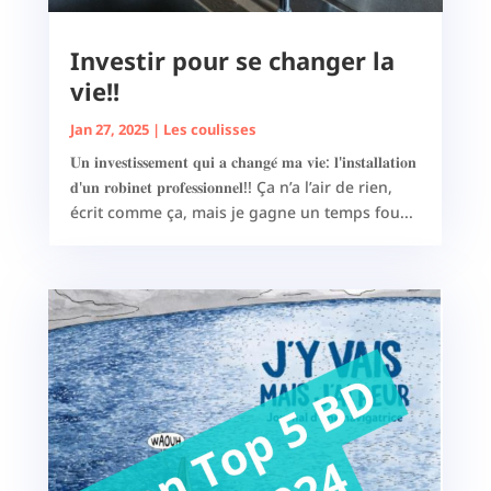
Investir pour se changer la
vie!!
Jan 27, 2025
|
Les coulisses
𝐔𝐧 𝐢𝐧𝐯𝐞𝐬𝐭𝐢𝐬𝐬𝐞𝐦𝐞𝐧𝐭 𝐪𝐮𝐢 𝐚 𝐜𝐡𝐚𝐧𝐠𝐞́ 𝐦𝐚 𝐯𝐢𝐞: 𝐥'𝐢𝐧𝐬𝐭𝐚𝐥𝐥𝐚𝐭𝐢𝐨𝐧
𝐝'𝐮𝐧 𝐫𝐨𝐛𝐢𝐧𝐞𝐭 𝐩𝐫𝐨𝐟𝐞𝐬𝐬𝐢𝐨𝐧𝐧𝐞𝐥!! Ça n’a l’air de rien,
écrit comme ça, mais je gagne un temps fou...