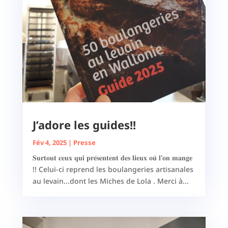
J’adore les guides!!
Fév 4, 2025
|
Presse
𝐒𝐮𝐫𝐭𝐨𝐮𝐭 𝐜𝐞𝐮𝐱 𝐪𝐮𝐢 𝐩𝐫𝐞́𝐬𝐞𝐧𝐭𝐞𝐧𝐭 𝐝𝐞𝐬 𝐥𝐢𝐞𝐮𝐱 𝐨𝐮̀ 𝐥'𝐨𝐧 𝐦𝐚𝐧𝐠𝐞
!! Celui-ci reprend les boulangeries artisanales
au levain...dont les Miches de Lola . Merci à...