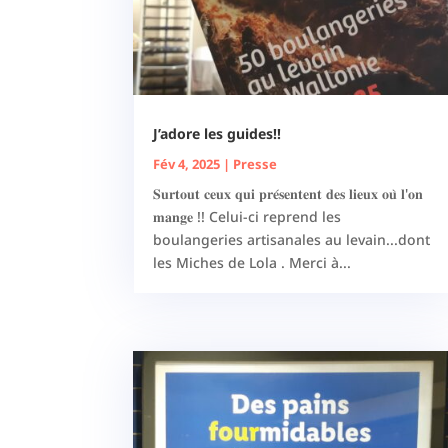
J’adore les guides!!
Fév 4, 2025
|
Presse
𝐒𝐮𝐫𝐭𝐨𝐮𝐭 𝐜𝐞𝐮𝐱 𝐪𝐮𝐢 𝐩𝐫𝐞́𝐬𝐞𝐧𝐭𝐞𝐧𝐭 𝐝𝐞𝐬 𝐥𝐢𝐞𝐮𝐱 𝐨𝐮̀ 𝐥'𝐨𝐧
𝐦𝐚𝐧𝐠𝐞 !! Celui-ci reprend les
boulangeries artisanales au levain...dont
les Miches de Lola . Merci à...