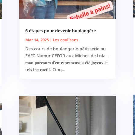
6 étapes pour devenir boulangère
Mar 14, 2025
|
Les coulisses
Des cours de boulangerie-pâtisserie au
EAFC Namur CEFOR aux Miches de Lola…
𝐦𝐨𝐧 𝐩𝐚𝐫𝐜𝐨𝐮𝐫𝐬 𝐝’𝐞𝐧𝐭𝐫𝐞𝐩𝐫𝐞𝐧𝐞𝐮𝐬𝐞 𝐚 𝐞́𝐭𝐞́ 𝐣𝐨𝐲𝐞𝐮𝐱 𝐞𝐭
𝐭𝐫𝐞̀𝐬 𝐢𝐧𝐬𝐭𝐫𝐮𝐜𝐭𝐢𝐟. Cinq...