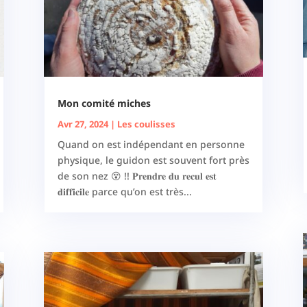
Mon comité miches
Avr 27, 2024
|
Les coulisses
Quand on est indépendant en personne
physique, le guidon est souvent fort près
de son nez 😵 !! 𝐏𝐫𝐞𝐧𝐝𝐫𝐞 𝐝𝐮 𝐫𝐞𝐜𝐮𝐥 𝐞𝐬𝐭
𝐝𝐢𝐟𝐟𝐢𝐜𝐢𝐥𝐞 parce qu’on est très...