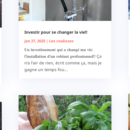
Investir pour se changer la vie!!
Jan 27, 2025
|
Les coulisses
𝐔𝐧 𝐢𝐧𝐯𝐞𝐬𝐭𝐢𝐬𝐬𝐞𝐦𝐞𝐧𝐭 𝐪𝐮𝐢 𝐚 𝐜𝐡𝐚𝐧𝐠𝐞́ 𝐦𝐚 𝐯𝐢𝐞:
𝐥'𝐢𝐧𝐬𝐭𝐚𝐥𝐥𝐚𝐭𝐢𝐨𝐧 𝐝'𝐮𝐧 𝐫𝐨𝐛𝐢𝐧𝐞𝐭 𝐩𝐫𝐨𝐟𝐞𝐬𝐬𝐢𝐨𝐧𝐧𝐞𝐥!! Ça
n’a l’air de rien, écrit comme ça, mais je
gagne un temps fou...