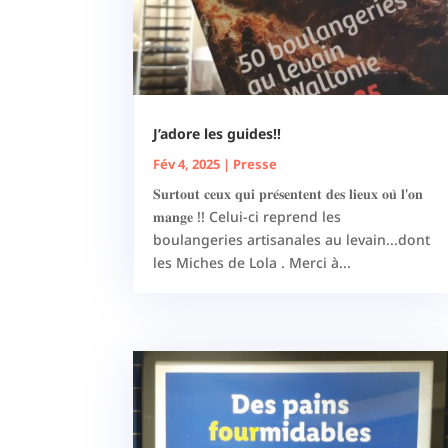
J’adore les guides!!
Fév 4, 2025
|
Presse
𝐒𝐮𝐫𝐭𝐨𝐮𝐭 𝐜𝐞𝐮𝐱 𝐪𝐮𝐢 𝐩𝐫𝐞́𝐬𝐞𝐧𝐭𝐞𝐧𝐭 𝐝𝐞𝐬 𝐥𝐢𝐞𝐮𝐱 𝐨𝐮̀ 𝐥'𝐨𝐧
𝐦𝐚𝐧𝐠𝐞 !! Celui-ci reprend les
boulangeries artisanales au levain...dont
les Miches de Lola . Merci à...