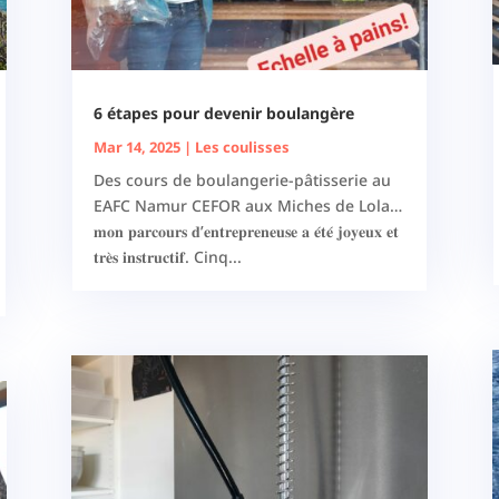
6 étapes pour devenir boulangère
Mar 14, 2025
|
Les coulisses
Des cours de boulangerie-pâtisserie au
EAFC Namur CEFOR aux Miches de Lola…
𝐦𝐨𝐧 𝐩𝐚𝐫𝐜𝐨𝐮𝐫𝐬 𝐝’𝐞𝐧𝐭𝐫𝐞𝐩𝐫𝐞𝐧𝐞𝐮𝐬𝐞 𝐚 𝐞́𝐭𝐞́ 𝐣𝐨𝐲𝐞𝐮𝐱 𝐞𝐭
𝐭𝐫𝐞̀𝐬 𝐢𝐧𝐬𝐭𝐫𝐮𝐜𝐭𝐢𝐟. Cinq...