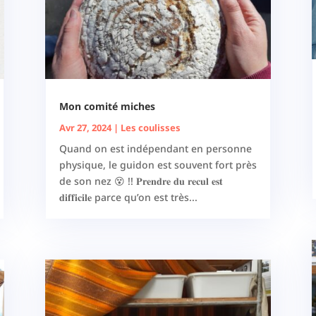
Mon comité miches
Avr 27, 2024
|
Les coulisses
Quand on est indépendant en personne
physique, le guidon est souvent fort près
de son nez 😵 !! 𝐏𝐫𝐞𝐧𝐝𝐫𝐞 𝐝𝐮 𝐫𝐞𝐜𝐮𝐥 𝐞𝐬𝐭
𝐝𝐢𝐟𝐟𝐢𝐜𝐢𝐥𝐞 parce qu’on est très...