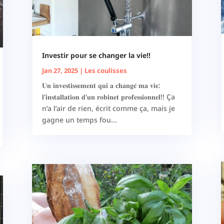
Investir pour se changer la vie!!
Jan 27, 2025
|
Les coulisses
𝐔𝐧 𝐢𝐧𝐯𝐞𝐬𝐭𝐢𝐬𝐬𝐞𝐦𝐞𝐧𝐭 𝐪𝐮𝐢 𝐚 𝐜𝐡𝐚𝐧𝐠𝐞́ 𝐦𝐚 𝐯𝐢𝐞:
𝐥'𝐢𝐧𝐬𝐭𝐚𝐥𝐥𝐚𝐭𝐢𝐨𝐧 𝐝'𝐮𝐧 𝐫𝐨𝐛𝐢𝐧𝐞𝐭 𝐩𝐫𝐨𝐟𝐞𝐬𝐬𝐢𝐨𝐧𝐧𝐞𝐥!! Ça
n’a l’air de rien, écrit comme ça, mais je
gagne un temps fou...