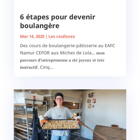
6 étapes pour devenir
boulangère
Mar 14, 2025
|
Les coulisses
Des cours de boulangerie-pâtisserie au EAFC
Namur CEFOR aux Miches de Lola… 𝐦𝐨𝐧
𝐩𝐚𝐫𝐜𝐨𝐮𝐫𝐬 𝐝’𝐞𝐧𝐭𝐫𝐞𝐩𝐫𝐞𝐧𝐞𝐮𝐬𝐞 𝐚 𝐞́𝐭𝐞́ 𝐣𝐨𝐲𝐞𝐮𝐱 𝐞𝐭 𝐭𝐫𝐞̀𝐬
𝐢𝐧𝐬𝐭𝐫𝐮𝐜𝐭𝐢𝐟. Cinq...