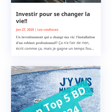
Investir pour se changer la
vie!!
Jan 27, 2025
|
Les coulisses
𝐔𝐧 𝐢𝐧𝐯𝐞𝐬𝐭𝐢𝐬𝐬𝐞𝐦𝐞𝐧𝐭 𝐪𝐮𝐢 𝐚 𝐜𝐡𝐚𝐧𝐠𝐞́ 𝐦𝐚 𝐯𝐢𝐞: 𝐥'𝐢𝐧𝐬𝐭𝐚𝐥𝐥𝐚𝐭𝐢𝐨𝐧
𝐝'𝐮𝐧 𝐫𝐨𝐛𝐢𝐧𝐞𝐭 𝐩𝐫𝐨𝐟𝐞𝐬𝐬𝐢𝐨𝐧𝐧𝐞𝐥!! Ça n’a l’air de rien,
écrit comme ça, mais je gagne un temps fou...