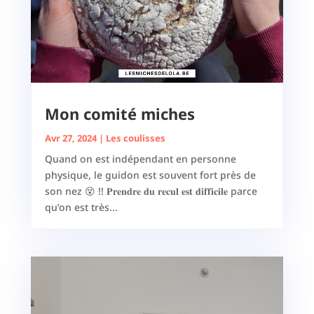
Mon comité miches
Avr 27, 2024
|
Les coulisses
Quand on est indépendant en personne
physique, le guidon est souvent fort près de
son nez 😵 !! 𝐏𝐫𝐞𝐧𝐝𝐫𝐞 𝐝𝐮 𝐫𝐞𝐜𝐮𝐥 𝐞𝐬𝐭 𝐝𝐢𝐟𝐟𝐢𝐜𝐢𝐥𝐞 parce
qu’on est très...