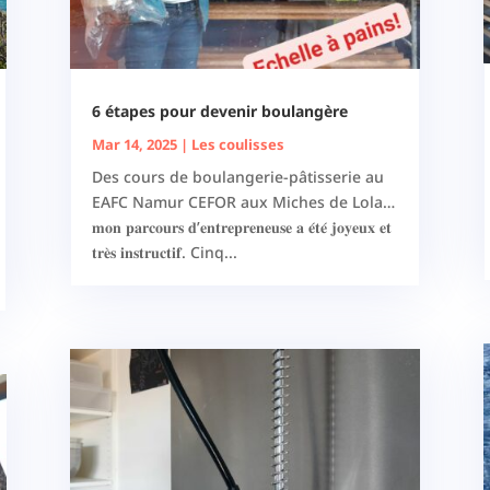
6 étapes pour devenir boulangère
Mar 14, 2025
|
Les coulisses
Des cours de boulangerie-pâtisserie au
EAFC Namur CEFOR aux Miches de Lola…
𝐦𝐨𝐧 𝐩𝐚𝐫𝐜𝐨𝐮𝐫𝐬 𝐝’𝐞𝐧𝐭𝐫𝐞𝐩𝐫𝐞𝐧𝐞𝐮𝐬𝐞 𝐚 𝐞́𝐭𝐞́ 𝐣𝐨𝐲𝐞𝐮𝐱 𝐞𝐭
𝐭𝐫𝐞̀𝐬 𝐢𝐧𝐬𝐭𝐫𝐮𝐜𝐭𝐢𝐟. Cinq...