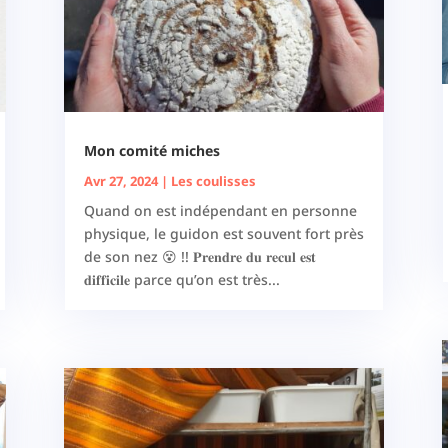
Mon comité miches
Avr 27, 2024
|
Les coulisses
Quand on est indépendant en personne
physique, le guidon est souvent fort près
de son nez 😵 !! 𝐏𝐫𝐞𝐧𝐝𝐫𝐞 𝐝𝐮 𝐫𝐞𝐜𝐮𝐥 𝐞𝐬𝐭
𝐝𝐢𝐟𝐟𝐢𝐜𝐢𝐥𝐞 parce qu’on est très...