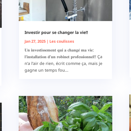
Investir pour se changer la vie!!
Jan 27, 2025
|
Les coulisses
𝐔𝐧 𝐢𝐧𝐯𝐞𝐬𝐭𝐢𝐬𝐬𝐞𝐦𝐞𝐧𝐭 𝐪𝐮𝐢 𝐚 𝐜𝐡𝐚𝐧𝐠𝐞́ 𝐦𝐚 𝐯𝐢𝐞:
𝐥'𝐢𝐧𝐬𝐭𝐚𝐥𝐥𝐚𝐭𝐢𝐨𝐧 𝐝'𝐮𝐧 𝐫𝐨𝐛𝐢𝐧𝐞𝐭 𝐩𝐫𝐨𝐟𝐞𝐬𝐬𝐢𝐨𝐧𝐧𝐞𝐥!! Ça
n’a l’air de rien, écrit comme ça, mais je
gagne un temps fou...