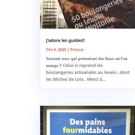
J’adore les guides!!
Fév 4, 2025
|
Presse
𝐒𝐮𝐫𝐭𝐨𝐮𝐭 𝐜𝐞𝐮𝐱 𝐪𝐮𝐢 𝐩𝐫𝐞́𝐬𝐞𝐧𝐭𝐞𝐧𝐭 𝐝𝐞𝐬 𝐥𝐢𝐞𝐮𝐱 𝐨𝐮̀ 𝐥'𝐨𝐧
𝐦𝐚𝐧𝐠𝐞 !! Celui-ci reprend les
boulangeries artisanales au levain...dont
les Miches de Lola . Merci à...