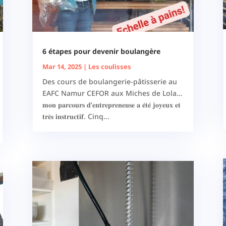
6 étapes pour devenir boulangère
Mar 14, 2025
|
Les coulisses
Des cours de boulangerie-pâtisserie au
EAFC Namur CEFOR aux Miches de Lola…
𝐦𝐨𝐧 𝐩𝐚𝐫𝐜𝐨𝐮𝐫𝐬 𝐝’𝐞𝐧𝐭𝐫𝐞𝐩𝐫𝐞𝐧𝐞𝐮𝐬𝐞 𝐚 𝐞́𝐭𝐞́ 𝐣𝐨𝐲𝐞𝐮𝐱 𝐞𝐭
𝐭𝐫𝐞̀𝐬 𝐢𝐧𝐬𝐭𝐫𝐮𝐜𝐭𝐢𝐟. Cinq...