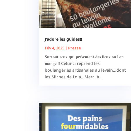
J’adore les guides!!
Fév 4, 2025
|
Presse
𝐒𝐮𝐫𝐭𝐨𝐮𝐭 𝐜𝐞𝐮𝐱 𝐪𝐮𝐢 𝐩𝐫𝐞́𝐬𝐞𝐧𝐭𝐞𝐧𝐭 𝐝𝐞𝐬 𝐥𝐢𝐞𝐮𝐱 𝐨𝐮̀ 𝐥'𝐨𝐧
𝐦𝐚𝐧𝐠𝐞 !! Celui-ci reprend les
boulangeries artisanales au levain...dont
les Miches de Lola . Merci à...