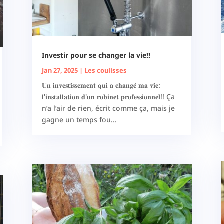
Investir pour se changer la vie!!
Jan 27, 2025
|
Les coulisses
𝐔𝐧 𝐢𝐧𝐯𝐞𝐬𝐭𝐢𝐬𝐬𝐞𝐦𝐞𝐧𝐭 𝐪𝐮𝐢 𝐚 𝐜𝐡𝐚𝐧𝐠𝐞́ 𝐦𝐚 𝐯𝐢𝐞:
𝐥'𝐢𝐧𝐬𝐭𝐚𝐥𝐥𝐚𝐭𝐢𝐨𝐧 𝐝'𝐮𝐧 𝐫𝐨𝐛𝐢𝐧𝐞𝐭 𝐩𝐫𝐨𝐟𝐞𝐬𝐬𝐢𝐨𝐧𝐧𝐞𝐥!! Ça
n’a l’air de rien, écrit comme ça, mais je
gagne un temps fou...