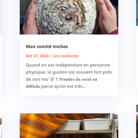
Mon comité miches
Avr 27, 2024
|
Les coulisses
Quand on est indépendant en personne
physique, le guidon est souvent fort près
de son nez 😵 !! 𝐏𝐫𝐞𝐧𝐝𝐫𝐞 𝐝𝐮 𝐫𝐞𝐜𝐮𝐥 𝐞𝐬𝐭
𝐝𝐢𝐟𝐟𝐢𝐜𝐢𝐥𝐞 parce qu’on est très...