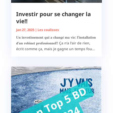
Investir pour se changer la
vie!!
Jan 27, 2025
|
Les coulisses
𝐔𝐧 𝐢𝐧𝐯𝐞𝐬𝐭𝐢𝐬𝐬𝐞𝐦𝐞𝐧𝐭 𝐪𝐮𝐢 𝐚 𝐜𝐡𝐚𝐧𝐠𝐞́ 𝐦𝐚 𝐯𝐢𝐞: 𝐥'𝐢𝐧𝐬𝐭𝐚𝐥𝐥𝐚𝐭𝐢𝐨𝐧
𝐝'𝐮𝐧 𝐫𝐨𝐛𝐢𝐧𝐞𝐭 𝐩𝐫𝐨𝐟𝐞𝐬𝐬𝐢𝐨𝐧𝐧𝐞𝐥!! Ça n’a l’air de rien,
écrit comme ça, mais je gagne un temps fou...