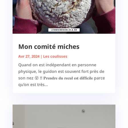
Mon comité miches
Avr 27, 2024
|
Les coulisses
Quand on est indépendant en personne
physique, le guidon est souvent fort près de
son nez 😵 !! 𝐏𝐫𝐞𝐧𝐝𝐫𝐞 𝐝𝐮 𝐫𝐞𝐜𝐮𝐥 𝐞𝐬𝐭 𝐝𝐢𝐟𝐟𝐢𝐜𝐢𝐥𝐞 parce
qu’on est très...