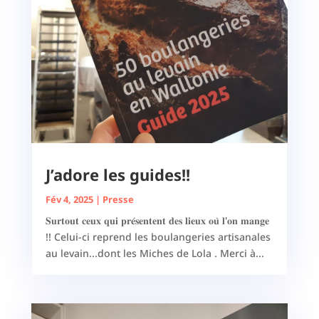
J’adore les guides!!
Fév 4, 2025
|
Presse
𝐒𝐮𝐫𝐭𝐨𝐮𝐭 𝐜𝐞𝐮𝐱 𝐪𝐮𝐢 𝐩𝐫𝐞́𝐬𝐞𝐧𝐭𝐞𝐧𝐭 𝐝𝐞𝐬 𝐥𝐢𝐞𝐮𝐱 𝐨𝐮̀ 𝐥'𝐨𝐧 𝐦𝐚𝐧𝐠𝐞
!! Celui-ci reprend les boulangeries artisanales
au levain...dont les Miches de Lola . Merci à...