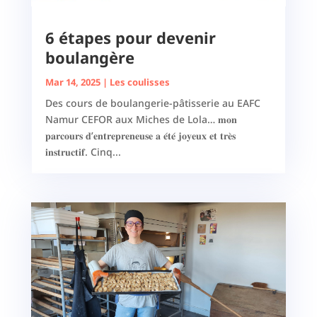
6 étapes pour devenir
boulangère
Mar 14, 2025
|
Les coulisses
Des cours de boulangerie-pâtisserie au EAFC
Namur CEFOR aux Miches de Lola… 𝐦𝐨𝐧
𝐩𝐚𝐫𝐜𝐨𝐮𝐫𝐬 𝐝’𝐞𝐧𝐭𝐫𝐞𝐩𝐫𝐞𝐧𝐞𝐮𝐬𝐞 𝐚 𝐞́𝐭𝐞́ 𝐣𝐨𝐲𝐞𝐮𝐱 𝐞𝐭 𝐭𝐫𝐞̀𝐬
𝐢𝐧𝐬𝐭𝐫𝐮𝐜𝐭𝐢𝐟. Cinq...