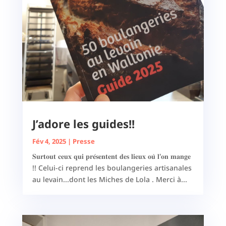
J’adore les guides!!
Fév 4, 2025
|
Presse
𝐒𝐮𝐫𝐭𝐨𝐮𝐭 𝐜𝐞𝐮𝐱 𝐪𝐮𝐢 𝐩𝐫𝐞́𝐬𝐞𝐧𝐭𝐞𝐧𝐭 𝐝𝐞𝐬 𝐥𝐢𝐞𝐮𝐱 𝐨𝐮̀ 𝐥'𝐨𝐧 𝐦𝐚𝐧𝐠𝐞
!! Celui-ci reprend les boulangeries artisanales
au levain...dont les Miches de Lola . Merci à...