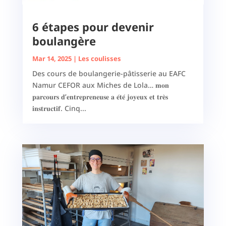
6 étapes pour devenir
boulangère
Mar 14, 2025
|
Les coulisses
Des cours de boulangerie-pâtisserie au EAFC
Namur CEFOR aux Miches de Lola… 𝐦𝐨𝐧
𝐩𝐚𝐫𝐜𝐨𝐮𝐫𝐬 𝐝’𝐞𝐧𝐭𝐫𝐞𝐩𝐫𝐞𝐧𝐞𝐮𝐬𝐞 𝐚 𝐞́𝐭𝐞́ 𝐣𝐨𝐲𝐞𝐮𝐱 𝐞𝐭 𝐭𝐫𝐞̀𝐬
𝐢𝐧𝐬𝐭𝐫𝐮𝐜𝐭𝐢𝐟. Cinq...