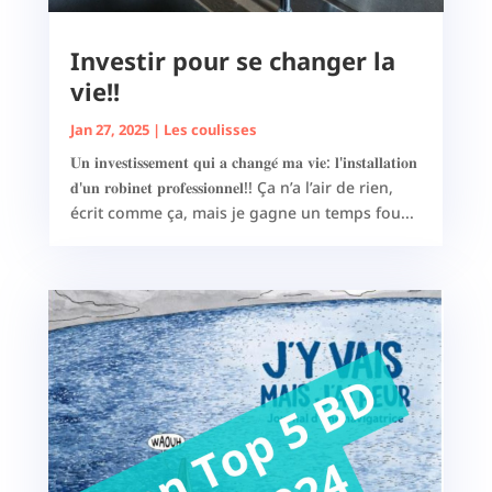
Investir pour se changer la
vie!!
Jan 27, 2025
|
Les coulisses
𝐔𝐧 𝐢𝐧𝐯𝐞𝐬𝐭𝐢𝐬𝐬𝐞𝐦𝐞𝐧𝐭 𝐪𝐮𝐢 𝐚 𝐜𝐡𝐚𝐧𝐠𝐞́ 𝐦𝐚 𝐯𝐢𝐞: 𝐥'𝐢𝐧𝐬𝐭𝐚𝐥𝐥𝐚𝐭𝐢𝐨𝐧
𝐝'𝐮𝐧 𝐫𝐨𝐛𝐢𝐧𝐞𝐭 𝐩𝐫𝐨𝐟𝐞𝐬𝐬𝐢𝐨𝐧𝐧𝐞𝐥!! Ça n’a l’air de rien,
écrit comme ça, mais je gagne un temps fou...