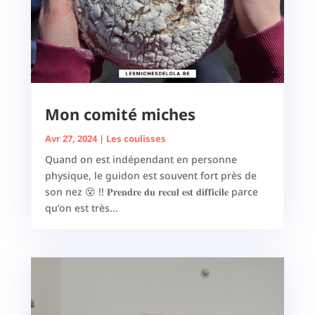
Mon comité miches
Avr 27, 2024
|
Les coulisses
Quand on est indépendant en personne
physique, le guidon est souvent fort près de
son nez 😵 !! 𝐏𝐫𝐞𝐧𝐝𝐫𝐞 𝐝𝐮 𝐫𝐞𝐜𝐮𝐥 𝐞𝐬𝐭 𝐝𝐢𝐟𝐟𝐢𝐜𝐢𝐥𝐞 parce
qu’on est très...