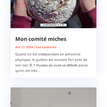
Mon comité miches
Avr 27, 2024
|
Les coulisses
Quand on est indépendant en personne
physique, le guidon est souvent fort près de
son nez 😵 !! 𝐏𝐫𝐞𝐧𝐝𝐫𝐞 𝐝𝐮 𝐫𝐞𝐜𝐮𝐥 𝐞𝐬𝐭 𝐝𝐢𝐟𝐟𝐢𝐜𝐢𝐥𝐞 parce
qu’on est très...