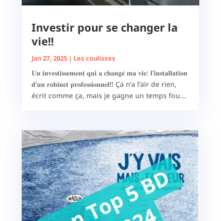
Investir pour se changer la
vie!!
Jan 27, 2025
|
Les coulisses
𝐔𝐧 𝐢𝐧𝐯𝐞𝐬𝐭𝐢𝐬𝐬𝐞𝐦𝐞𝐧𝐭 𝐪𝐮𝐢 𝐚 𝐜𝐡𝐚𝐧𝐠𝐞́ 𝐦𝐚 𝐯𝐢𝐞: 𝐥'𝐢𝐧𝐬𝐭𝐚𝐥𝐥𝐚𝐭𝐢𝐨𝐧
𝐝'𝐮𝐧 𝐫𝐨𝐛𝐢𝐧𝐞𝐭 𝐩𝐫𝐨𝐟𝐞𝐬𝐬𝐢𝐨𝐧𝐧𝐞𝐥!! Ça n’a l’air de rien,
écrit comme ça, mais je gagne un temps fou...