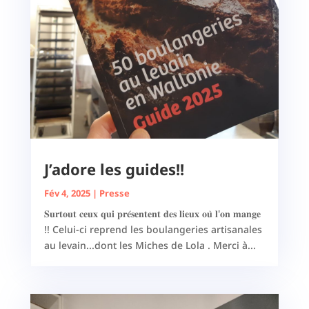
J’adore les guides!!
Fév 4, 2025
|
Presse
𝐒𝐮𝐫𝐭𝐨𝐮𝐭 𝐜𝐞𝐮𝐱 𝐪𝐮𝐢 𝐩𝐫𝐞́𝐬𝐞𝐧𝐭𝐞𝐧𝐭 𝐝𝐞𝐬 𝐥𝐢𝐞𝐮𝐱 𝐨𝐮̀ 𝐥'𝐨𝐧 𝐦𝐚𝐧𝐠𝐞
!! Celui-ci reprend les boulangeries artisanales
au levain...dont les Miches de Lola . Merci à...