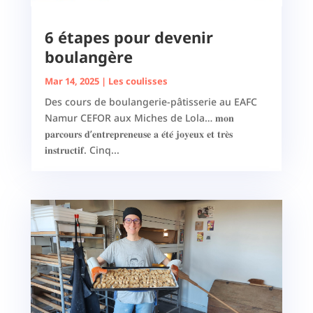
6 étapes pour devenir
boulangère
Mar 14, 2025
|
Les coulisses
Des cours de boulangerie-pâtisserie au EAFC
Namur CEFOR aux Miches de Lola… 𝐦𝐨𝐧
𝐩𝐚𝐫𝐜𝐨𝐮𝐫𝐬 𝐝’𝐞𝐧𝐭𝐫𝐞𝐩𝐫𝐞𝐧𝐞𝐮𝐬𝐞 𝐚 𝐞́𝐭𝐞́ 𝐣𝐨𝐲𝐞𝐮𝐱 𝐞𝐭 𝐭𝐫𝐞̀𝐬
𝐢𝐧𝐬𝐭𝐫𝐮𝐜𝐭𝐢𝐟. Cinq...