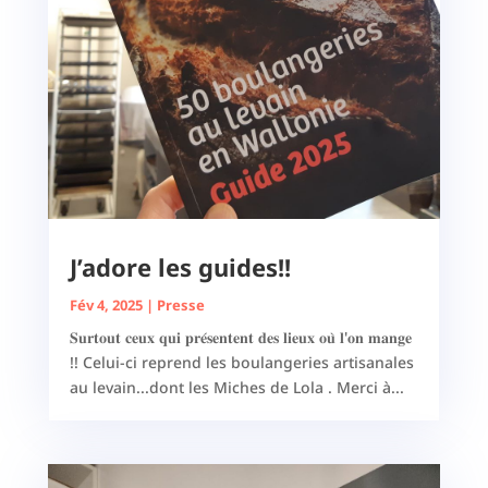
J’adore les guides!!
Fév 4, 2025
|
Presse
𝐒𝐮𝐫𝐭𝐨𝐮𝐭 𝐜𝐞𝐮𝐱 𝐪𝐮𝐢 𝐩𝐫𝐞́𝐬𝐞𝐧𝐭𝐞𝐧𝐭 𝐝𝐞𝐬 𝐥𝐢𝐞𝐮𝐱 𝐨𝐮̀ 𝐥'𝐨𝐧 𝐦𝐚𝐧𝐠𝐞
!! Celui-ci reprend les boulangeries artisanales
au levain...dont les Miches de Lola . Merci à...