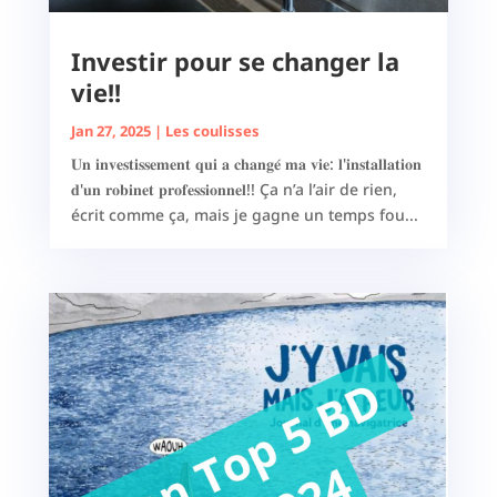
Investir pour se changer la
vie!!
Jan 27, 2025
|
Les coulisses
𝐔𝐧 𝐢𝐧𝐯𝐞𝐬𝐭𝐢𝐬𝐬𝐞𝐦𝐞𝐧𝐭 𝐪𝐮𝐢 𝐚 𝐜𝐡𝐚𝐧𝐠𝐞́ 𝐦𝐚 𝐯𝐢𝐞: 𝐥'𝐢𝐧𝐬𝐭𝐚𝐥𝐥𝐚𝐭𝐢𝐨𝐧
𝐝'𝐮𝐧 𝐫𝐨𝐛𝐢𝐧𝐞𝐭 𝐩𝐫𝐨𝐟𝐞𝐬𝐬𝐢𝐨𝐧𝐧𝐞𝐥!! Ça n’a l’air de rien,
écrit comme ça, mais je gagne un temps fou...