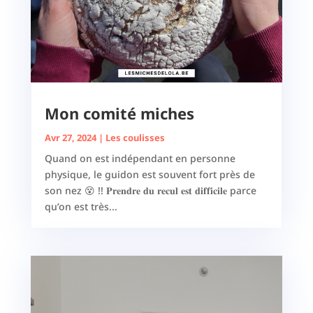
Mon comité miches
Avr 27, 2024
|
Les coulisses
Quand on est indépendant en personne
physique, le guidon est souvent fort près de
son nez 😵 !! 𝐏𝐫𝐞𝐧𝐝𝐫𝐞 𝐝𝐮 𝐫𝐞𝐜𝐮𝐥 𝐞𝐬𝐭 𝐝𝐢𝐟𝐟𝐢𝐜𝐢𝐥𝐞 parce
qu’on est très...