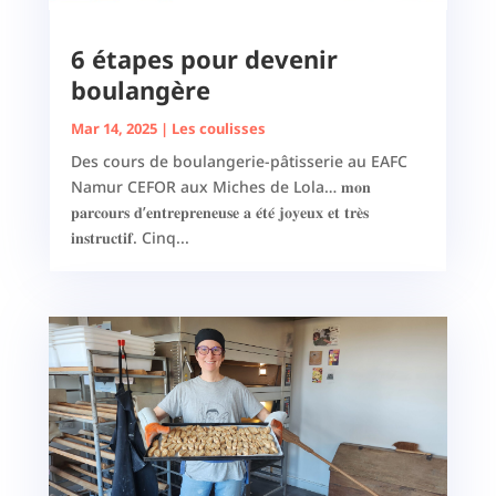
6 étapes pour devenir
boulangère
Mar 14, 2025
|
Les coulisses
Des cours de boulangerie-pâtisserie au EAFC
Namur CEFOR aux Miches de Lola… 𝐦𝐨𝐧
𝐩𝐚𝐫𝐜𝐨𝐮𝐫𝐬 𝐝’𝐞𝐧𝐭𝐫𝐞𝐩𝐫𝐞𝐧𝐞𝐮𝐬𝐞 𝐚 𝐞́𝐭𝐞́ 𝐣𝐨𝐲𝐞𝐮𝐱 𝐞𝐭 𝐭𝐫𝐞̀𝐬
𝐢𝐧𝐬𝐭𝐫𝐮𝐜𝐭𝐢𝐟. Cinq...