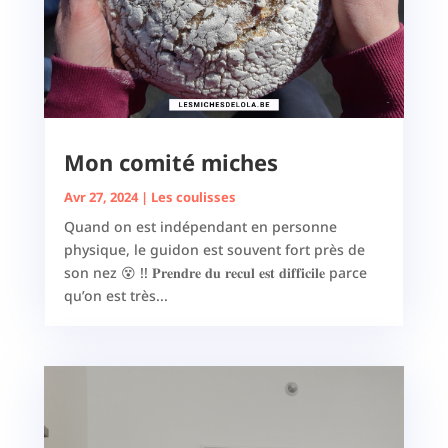
Mon comité miches
Avr 27, 2024
|
Les coulisses
Quand on est indépendant en personne
physique, le guidon est souvent fort près de
son nez 😵 !! 𝐏𝐫𝐞𝐧𝐝𝐫𝐞 𝐝𝐮 𝐫𝐞𝐜𝐮𝐥 𝐞𝐬𝐭 𝐝𝐢𝐟𝐟𝐢𝐜𝐢𝐥𝐞 parce
qu’on est très...