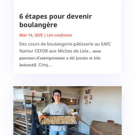
6 étapes pour devenir
boulangère
Mar 14, 2025
|
Les coulisses
Des cours de boulangerie-pâtisserie au EAFC
Namur CEFOR aux Miches de Lola… 𝐦𝐨𝐧
𝐩𝐚𝐫𝐜𝐨𝐮𝐫𝐬 𝐝’𝐞𝐧𝐭𝐫𝐞𝐩𝐫𝐞𝐧𝐞𝐮𝐬𝐞 𝐚 𝐞́𝐭𝐞́ 𝐣𝐨𝐲𝐞𝐮𝐱 𝐞𝐭 𝐭𝐫𝐞̀𝐬
𝐢𝐧𝐬𝐭𝐫𝐮𝐜𝐭𝐢𝐟. Cinq...