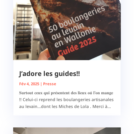
J’adore les guides!!
Fév 4, 2025
|
Presse
𝐒𝐮𝐫𝐭𝐨𝐮𝐭 𝐜𝐞𝐮𝐱 𝐪𝐮𝐢 𝐩𝐫𝐞́𝐬𝐞𝐧𝐭𝐞𝐧𝐭 𝐝𝐞𝐬 𝐥𝐢𝐞𝐮𝐱 𝐨𝐮̀ 𝐥'𝐨𝐧 𝐦𝐚𝐧𝐠𝐞
!! Celui-ci reprend les boulangeries artisanales
au levain...dont les Miches de Lola . Merci à...