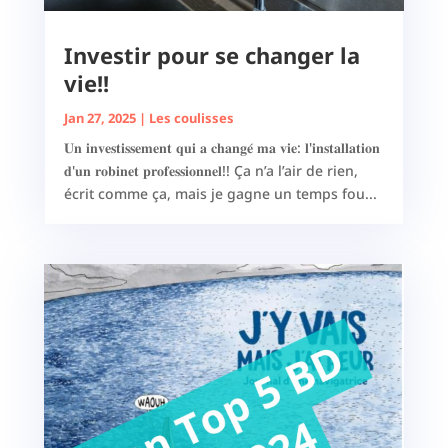
Investir pour se changer la
vie!!
Jan 27, 2025
|
Les coulisses
𝐔𝐧 𝐢𝐧𝐯𝐞𝐬𝐭𝐢𝐬𝐬𝐞𝐦𝐞𝐧𝐭 𝐪𝐮𝐢 𝐚 𝐜𝐡𝐚𝐧𝐠𝐞́ 𝐦𝐚 𝐯𝐢𝐞: 𝐥'𝐢𝐧𝐬𝐭𝐚𝐥𝐥𝐚𝐭𝐢𝐨𝐧
𝐝'𝐮𝐧 𝐫𝐨𝐛𝐢𝐧𝐞𝐭 𝐩𝐫𝐨𝐟𝐞𝐬𝐬𝐢𝐨𝐧𝐧𝐞𝐥!! Ça n’a l’air de rien,
écrit comme ça, mais je gagne un temps fou...