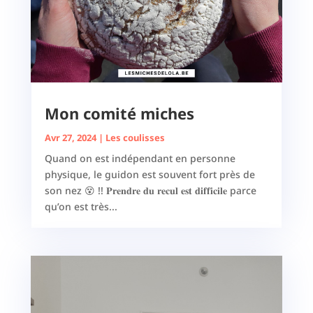
Mon comité miches
Avr 27, 2024
|
Les coulisses
Quand on est indépendant en personne
physique, le guidon est souvent fort près de
son nez 😵 !! 𝐏𝐫𝐞𝐧𝐝𝐫𝐞 𝐝𝐮 𝐫𝐞𝐜𝐮𝐥 𝐞𝐬𝐭 𝐝𝐢𝐟𝐟𝐢𝐜𝐢𝐥𝐞 parce
qu’on est très...