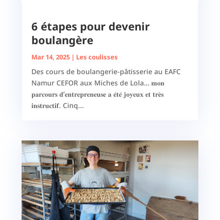
6 étapes pour devenir
boulangère
Mar 14, 2025
|
Les coulisses
Des cours de boulangerie-pâtisserie au EAFC
Namur CEFOR aux Miches de Lola… 𝐦𝐨𝐧
𝐩𝐚𝐫𝐜𝐨𝐮𝐫𝐬 𝐝’𝐞𝐧𝐭𝐫𝐞𝐩𝐫𝐞𝐧𝐞𝐮𝐬𝐞 𝐚 𝐞́𝐭𝐞́ 𝐣𝐨𝐲𝐞𝐮𝐱 𝐞𝐭 𝐭𝐫𝐞̀𝐬
𝐢𝐧𝐬𝐭𝐫𝐮𝐜𝐭𝐢𝐟. Cinq...