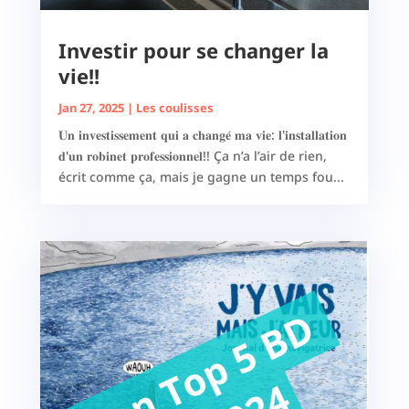
Investir pour se changer la
vie!!
Jan 27, 2025
|
Les coulisses
𝐔𝐧 𝐢𝐧𝐯𝐞𝐬𝐭𝐢𝐬𝐬𝐞𝐦𝐞𝐧𝐭 𝐪𝐮𝐢 𝐚 𝐜𝐡𝐚𝐧𝐠𝐞́ 𝐦𝐚 𝐯𝐢𝐞: 𝐥'𝐢𝐧𝐬𝐭𝐚𝐥𝐥𝐚𝐭𝐢𝐨𝐧
𝐝'𝐮𝐧 𝐫𝐨𝐛𝐢𝐧𝐞𝐭 𝐩𝐫𝐨𝐟𝐞𝐬𝐬𝐢𝐨𝐧𝐧𝐞𝐥!! Ça n’a l’air de rien,
écrit comme ça, mais je gagne un temps fou...