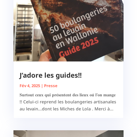
J’adore les guides!!
Fév 4, 2025
|
Presse
𝐒𝐮𝐫𝐭𝐨𝐮𝐭 𝐜𝐞𝐮𝐱 𝐪𝐮𝐢 𝐩𝐫𝐞́𝐬𝐞𝐧𝐭𝐞𝐧𝐭 𝐝𝐞𝐬 𝐥𝐢𝐞𝐮𝐱 𝐨𝐮̀ 𝐥'𝐨𝐧 𝐦𝐚𝐧𝐠𝐞
!! Celui-ci reprend les boulangeries artisanales
au levain...dont les Miches de Lola . Merci à...