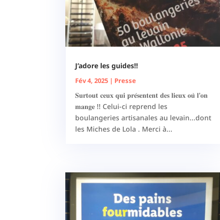
J’adore les guides!!
Fév 4, 2025
|
Presse
𝐒𝐮𝐫𝐭𝐨𝐮𝐭 𝐜𝐞𝐮𝐱 𝐪𝐮𝐢 𝐩𝐫𝐞́𝐬𝐞𝐧𝐭𝐞𝐧𝐭 𝐝𝐞𝐬 𝐥𝐢𝐞𝐮𝐱 𝐨𝐮̀ 𝐥'𝐨𝐧
𝐦𝐚𝐧𝐠𝐞 !! Celui-ci reprend les
boulangeries artisanales au levain...dont
les Miches de Lola . Merci à...