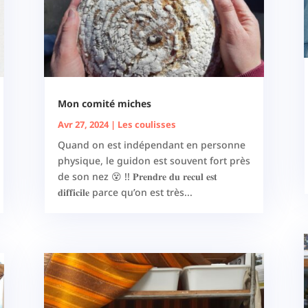
Mon comité miches
Avr 27, 2024
|
Les coulisses
Quand on est indépendant en personne
physique, le guidon est souvent fort près
de son nez 😵 !! 𝐏𝐫𝐞𝐧𝐝𝐫𝐞 𝐝𝐮 𝐫𝐞𝐜𝐮𝐥 𝐞𝐬𝐭
𝐝𝐢𝐟𝐟𝐢𝐜𝐢𝐥𝐞 parce qu’on est très...