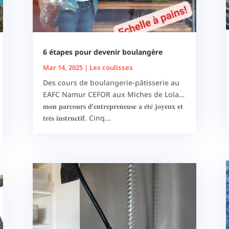
6 étapes pour devenir boulangère
Mar 14, 2025
|
Les coulisses
Des cours de boulangerie-pâtisserie au
EAFC Namur CEFOR aux Miches de Lola…
𝐦𝐨𝐧 𝐩𝐚𝐫𝐜𝐨𝐮𝐫𝐬 𝐝’𝐞𝐧𝐭𝐫𝐞𝐩𝐫𝐞𝐧𝐞𝐮𝐬𝐞 𝐚 𝐞́𝐭𝐞́ 𝐣𝐨𝐲𝐞𝐮𝐱 𝐞𝐭
𝐭𝐫𝐞̀𝐬 𝐢𝐧𝐬𝐭𝐫𝐮𝐜𝐭𝐢𝐟. Cinq...