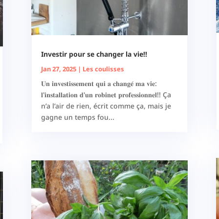
Investir pour se changer la vie!!
Jan 27, 2025
|
Les coulisses
𝐔𝐧 𝐢𝐧𝐯𝐞𝐬𝐭𝐢𝐬𝐬𝐞𝐦𝐞𝐧𝐭 𝐪𝐮𝐢 𝐚 𝐜𝐡𝐚𝐧𝐠𝐞́ 𝐦𝐚 𝐯𝐢𝐞:
𝐥'𝐢𝐧𝐬𝐭𝐚𝐥𝐥𝐚𝐭𝐢𝐨𝐧 𝐝'𝐮𝐧 𝐫𝐨𝐛𝐢𝐧𝐞𝐭 𝐩𝐫𝐨𝐟𝐞𝐬𝐬𝐢𝐨𝐧𝐧𝐞𝐥!! Ça
n’a l’air de rien, écrit comme ça, mais je
gagne un temps fou...