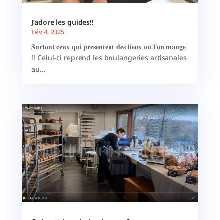
J’adore les guides!!
Fév 4, 2025
𝐒𝐮𝐫𝐭𝐨𝐮𝐭 𝐜𝐞𝐮𝐱 𝐪𝐮𝐢 𝐩𝐫𝐞́𝐬𝐞𝐧𝐭𝐞𝐧𝐭 𝐝𝐞𝐬 𝐥𝐢𝐞𝐮𝐱 𝐨𝐮̀ 𝐥'𝐨𝐧 𝐦𝐚𝐧𝐠𝐞
!! Celui-ci reprend les boulangeries artisanales
au...