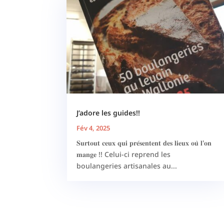
J’adore les guides!!
Fév 4, 2025
𝐒𝐮𝐫𝐭𝐨𝐮𝐭 𝐜𝐞𝐮𝐱 𝐪𝐮𝐢 𝐩𝐫𝐞́𝐬𝐞𝐧𝐭𝐞𝐧𝐭 𝐝𝐞𝐬 𝐥𝐢𝐞𝐮𝐱 𝐨𝐮̀ 𝐥'𝐨𝐧
𝐦𝐚𝐧𝐠𝐞 !! Celui-ci reprend les
boulangeries artisanales au...