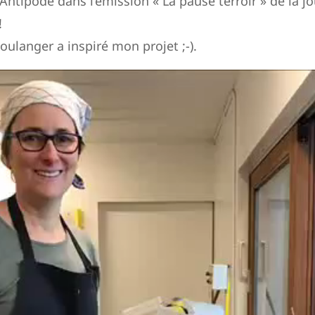
ntipode dans l’émission « La pause terroir » de la 
!
oulanger a inspiré mon projet ;-).