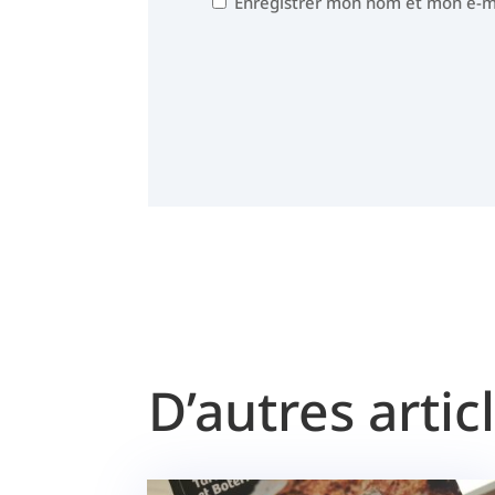
Enregistrer mon nom et mon e-m
D’autres artic