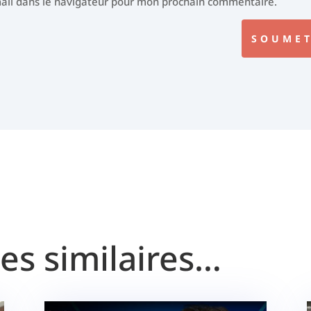
ail dans le navigateur pour mon prochain commentaire.
SOUMET
les similaires…