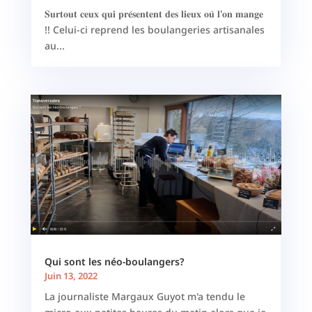
𝐒𝐮𝐫𝐭𝐨𝐮𝐭 𝐜𝐞𝐮𝐱 𝐪𝐮𝐢 𝐩𝐫𝐞́𝐬𝐞𝐧𝐭𝐞𝐧𝐭 𝐝𝐞𝐬 𝐥𝐢𝐞𝐮𝐱 𝐨𝐮̀ 𝐥'𝐨𝐧 𝐦𝐚𝐧𝐠𝐞
!! Celui-ci reprend les boulangeries artisanales
au...
Qui sont les néo-boulangers?
Juin 13, 2022
La journaliste Margaux Guyot m'a tendu le