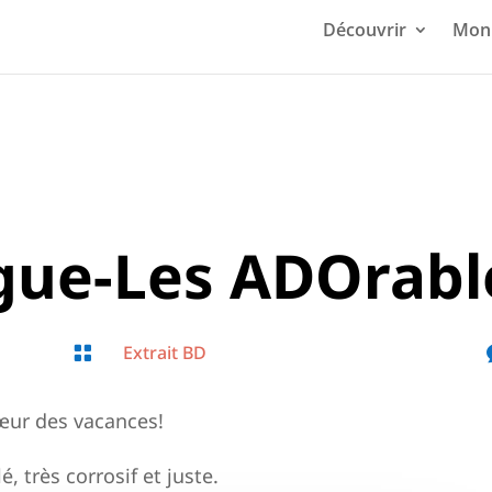
Découvrir
Mon 
igue-Les ADOrabl
Extrait BD

œur des vacances!
très corrosif et juste.