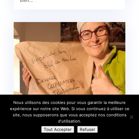
bien...
Nous utilisons des cookies pour vous garantir la meilleure
expérience sur notre site Web. Si vous continuez à utiliser ce
Apportez du blé au moulin!
site, nous supposerons que vous acceptez nos conditions
d'utilisation.
Avr 13, 2022
|
Les coulisses
Tout Accepter
Refuser
Flietermolen, le moulin où j'achète mes farines