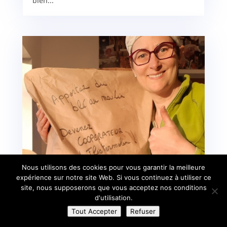
bien...
Nous utilisons des cookies pour vous garantir la meilleure
expérience sur notre site Web. Si vous continuez à utiliser ce
Apportez du blé au moulin!
site, nous supposerons que vous acceptez nos conditions
d'utilisation.
Avr 13, 2022
|
Les coulisses
Tout Accepter
Refuser
Flietermolen, le moulin où j'achète mes farines