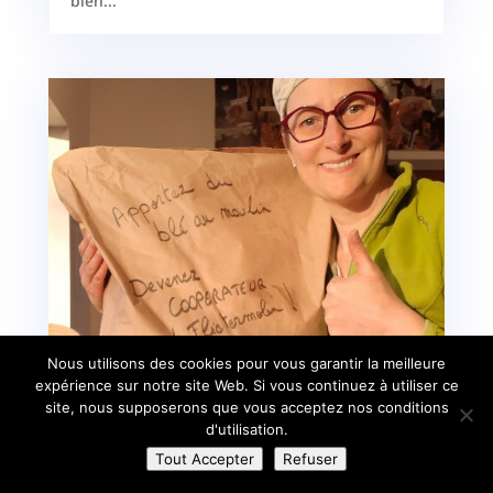
bien...
Nous utilisons des cookies pour vous garantir la meilleure
expérience sur notre site Web. Si vous continuez à utiliser ce
Apportez du blé au moulin!
site, nous supposerons que vous acceptez nos conditions
d'utilisation.
Avr 13, 2022
|
Les coulisses
Tout Accepter
Refuser
Flietermolen, le moulin où j'achète mes farines